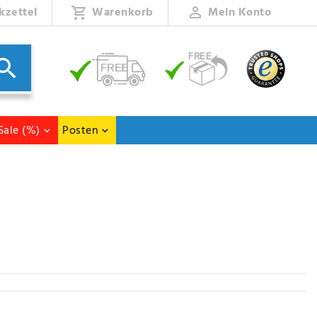
kzettel
Warenkorb
Mein Konto
Sale (%)
Posten
ze. Und dann könnt ihr entscheiden ob der Reißverschluss auf, halb zu oder