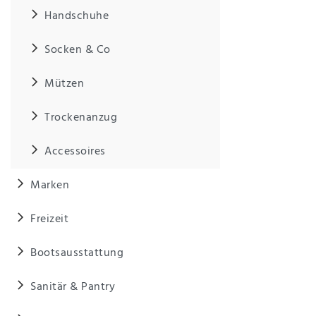
Anf
Handschuhe
rag
e
sen
Socken & Co
de
n
Mützen
Trockenanzug
Accessoires
Marken
Freizeit
Bootsausstattung
Sanitär & Pantry