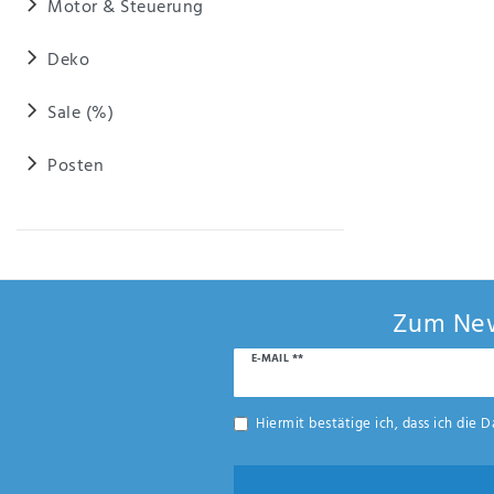
Motor & Steuerung
Deko
Sale (%)
Posten
Zum New
Newsletter
E-MAIL **
Honig
Hiermit bestätige ich, dass ich die
D