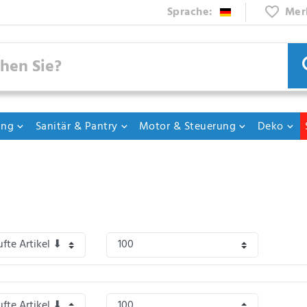
Sprache:
Mer
ung
Sanitär & Pantry
Motor & Steuerung
Deko
over? Wir haben hier den Kompromiss: Sweatjacke, natürlich mit oder ohne Kapu
 Wir denken da freuen sich Kids und Eltern.