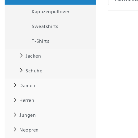
Kapuzenpullover
IHRE E-MAIL ADRESSE
Sweatshirts
ANMERKUNGEN UND FILTERWÜNSCHE
T-Shirts
Jacken
Schuhe
Hiermit
bestätige
Damen
ich, dass
ich die
Herren
Daten­
schutz­
erklärung
Jungen
gelesen
*
habe.
Neopren