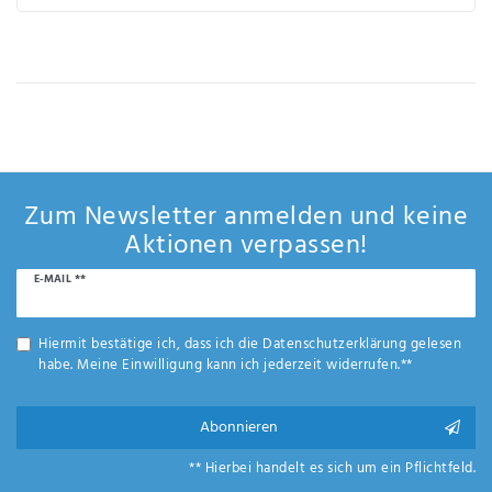
Anf
rag
e
sen
de
n
Zum Newsletter anmelden und keine
Aktionen verpassen!
Newsletter
E-MAIL **
Honig
Hiermit bestätige ich, dass ich die
Daten­schutz­erklärung
gelesen
habe. Meine Einwilligung kann ich jederzeit widerrufen.**
Abonnieren
** Hierbei handelt es sich um ein Pflichtfeld.