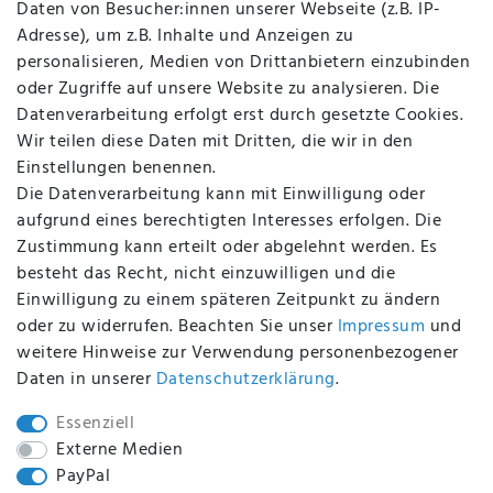
Daten von Besucher:innen unserer Webseite (z.B. IP-
Datenschutz
Adresse), um z.B. Inhalte und Anzeigen zu
AGB
personalisieren, Medien von Drittanbietern einzubinden
FAQ
oder Zugriffe auf unsere Website zu analysieren. Die
Batterieentsorgung
Datenverarbeitung erfolgt erst durch gesetzte Cookies.
Altölverordnung
Wir teilen diese Daten mit Dritten, die wir in den
Impressum
Einstellungen benennen.
Die Datenverarbeitung kann mit Einwilligung oder
aufgrund eines berechtigten Interesses erfolgen. Die
Zustimmung kann erteilt oder abgelehnt werden. Es
BEQUEM UND SICHER BEZAHLEN MIT
besteht das Recht, nicht einzuwilligen und die
Einwilligung zu einem späteren Zeitpunkt zu ändern
oder zu widerrufen. Beachten Sie unser
Impressum
und
weitere Hinweise zur Verwendung personenbezogener
BEI UNS SIND SIE SICHER!
Daten in unserer
Daten­schutz­erklärung
.
Essenziell
Externe Medien
PayPal
WIR VERSENDEN MIT