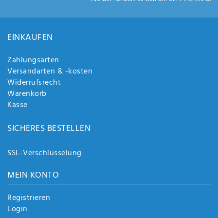
Anf
rag
e
sen
EINKAUFEN
de
n
Zahlungsarten
Versandarten & -kosten
Widerrufsrecht
Warenkorb
Kasse
SICHERES BESTELLEN
SSL-Verschlüsselung
MEIN KONTO
Registrieren
Login