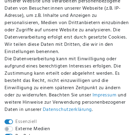
unserer Website und verarbeiten personenbezogene
Kontakt
Daten von Besucher:innen unserer Webseite (z.B. IP-
Datenschutz
Adresse), um z.B. Inhalte und Anzeigen zu
AGB
personalisieren, Medien von Drittanbietern einzubinden
FAQ
oder Zugriffe auf unsere Website zu analysieren. Die
Batterieentsorgung
Datenverarbeitung erfolgt erst durch gesetzte Cookies.
Altölverordnung
Wir teilen diese Daten mit Dritten, die wir in den
Impressum
Einstellungen benennen.
Die Datenverarbeitung kann mit Einwilligung oder
aufgrund eines berechtigten Interesses erfolgen. Die
Zustimmung kann erteilt oder abgelehnt werden. Es
BEQUEM UND SICHER BEZAHLEN MIT
besteht das Recht, nicht einzuwilligen und die
Einwilligung zu einem späteren Zeitpunkt zu ändern
oder zu widerrufen. Beachten Sie unser
Impressum
und
weitere Hinweise zur Verwendung personenbezogener
BEI UNS SIND SIE SICHER!
Daten in unserer
Daten­schutz­erklärung
.
Essenziell
Externe Medien