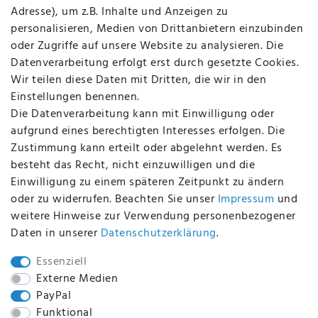
Datenschutz
Adresse), um z.B. Inhalte und Anzeigen zu
AGB
personalisieren, Medien von Drittanbietern einzubinden
FAQ
oder Zugriffe auf unsere Website zu analysieren. Die
Batterieentsorgung
Datenverarbeitung erfolgt erst durch gesetzte Cookies.
Altölverordnung
Wir teilen diese Daten mit Dritten, die wir in den
Impressum
Einstellungen benennen.
Die Datenverarbeitung kann mit Einwilligung oder
aufgrund eines berechtigten Interesses erfolgen. Die
Zustimmung kann erteilt oder abgelehnt werden. Es
BEQUEM UND SICHER BEZAHLEN MIT
besteht das Recht, nicht einzuwilligen und die
Einwilligung zu einem späteren Zeitpunkt zu ändern
oder zu widerrufen. Beachten Sie unser
Impressum
und
weitere Hinweise zur Verwendung personenbezogener
BEI UNS SIND SIE SICHER!
Daten in unserer
Daten­schutz­erklärung
.
Essenziell
Externe Medien
PayPal
WIR VERSENDEN MIT
Funktional