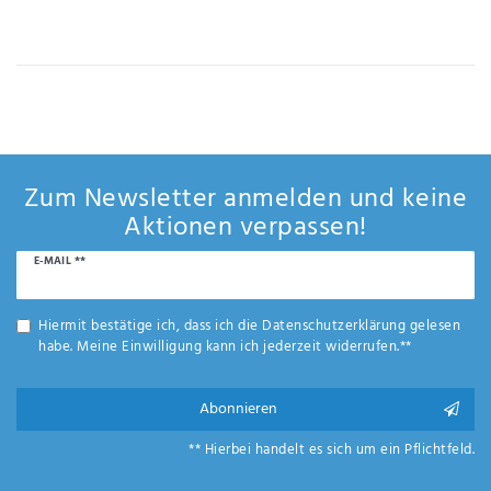
Anf
rag
e
sen
de
n
Zum Newsletter anmelden und keine
Aktionen verpassen!
Newsletter
E-MAIL **
Honig
Hiermit bestätige ich, dass ich die
Daten­schutz­erklärung
gelesen
habe. Meine Einwilligung kann ich jederzeit widerrufen.**
Abonnieren
** Hierbei handelt es sich um ein Pflichtfeld.