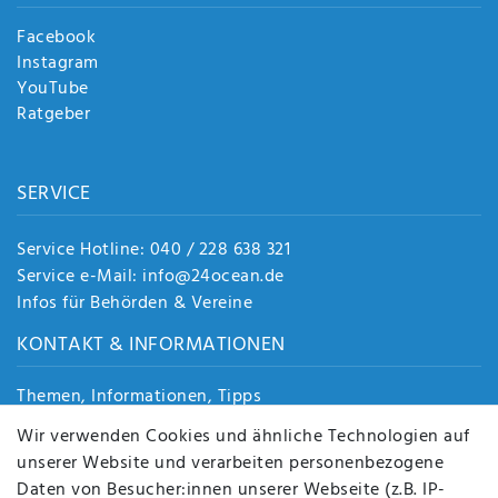
Facebook
Instagram
YouTube
Ratgeber
SERVICE
Service Hotline: 040 / 228 638 321
Service e-Mail: info@24ocean.de
Infos für Behörden & Vereine
KONTAKT & INFORMATIONEN
Themen, Informationen, Tipps
Jobs
Wir verwenden Cookies und ähnliche Technologien auf
Über uns
unserer Website und verarbeiten personenbezogene
Kontakt
Daten von Besucher:innen unserer Webseite (z.B. IP-