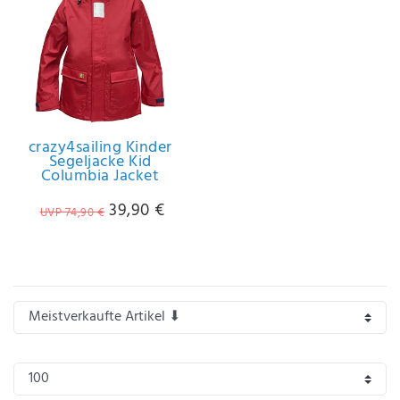
IHRE E-MAIL ADRESSE
ANMERKUNGEN UND FILTERWÜNSCHE
crazy4sailing Kinder
Segeljacke Kid
Columbia Jacket
Hiermit
39,90 €
UVP 74,90 €
bestätige
ich, dass
ich die
Daten­
schutz­
erklärung
gelesen
*
habe.