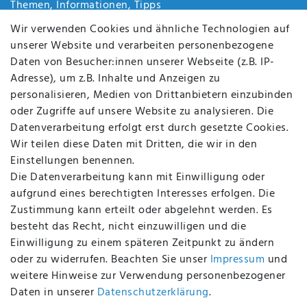
Themen, Informationen, Tipps
Jobs
Wir verwenden Cookies und ähnliche Technologien auf
Über uns
unserer Website und verarbeiten personenbezogene
Kontakt
Daten von Besucher:innen unserer Webseite (z.B. IP-
Datenschutz
Adresse), um z.B. Inhalte und Anzeigen zu
AGB
personalisieren, Medien von Drittanbietern einzubinden
FAQ
oder Zugriffe auf unsere Website zu analysieren. Die
Batterieentsorgung
Datenverarbeitung erfolgt erst durch gesetzte Cookies.
Altölverordnung
Wir teilen diese Daten mit Dritten, die wir in den
Impressum
Einstellungen benennen.
Die Datenverarbeitung kann mit Einwilligung oder
aufgrund eines berechtigten Interesses erfolgen. Die
Zustimmung kann erteilt oder abgelehnt werden. Es
BEQUEM UND SICHER BEZAHLEN MIT
besteht das Recht, nicht einzuwilligen und die
Einwilligung zu einem späteren Zeitpunkt zu ändern
oder zu widerrufen. Beachten Sie unser
Impressum
und
weitere Hinweise zur Verwendung personenbezogener
BEI UNS SIND SIE SICHER!
Daten in unserer
Daten­schutz­erklärung
.