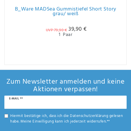
B_Ware MADSea Gummistiefel Short Story
grau/ weiß
39,90 €
UVP 79,90 €
1
Paar
Zum Newsletter anmelden und keine
Aktionen verpassen!
Newsletter
E-MAIL **
Honig
Hiermit bestätige ich, dass ich die
Daten­schutz­erklärung
gelesen
habe. Meine Einwilligung kann ich jederzeit widerrufen.**