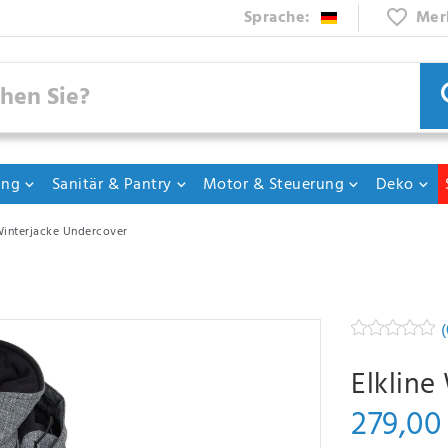
Sprache:
Mer
ung
Sanitär & Pantry
Motor & Steuerung
Deko
Winterjacke Undercover
(
Elkline
279,00