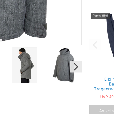
Varianten
Top-Artikel
Elkl
Ba
Trageerw
UVP 49
Artikel 