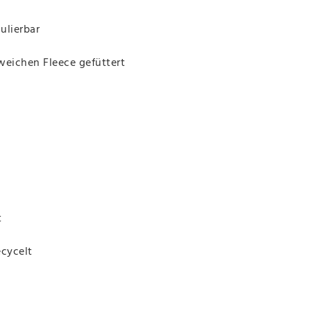
ulierbar
eichen Fleece gefüttert
t
ecycelt