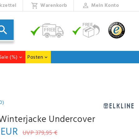
kzettel
Warenkorb
Mein Konto
Sale (%)
Posten
0)
 Winterjacke Undercover
 EUR
UVP 379,95 €