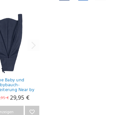
ine Baby und
bybauch-
eiterung Near by
29,95 €
,95 €
anzeigen