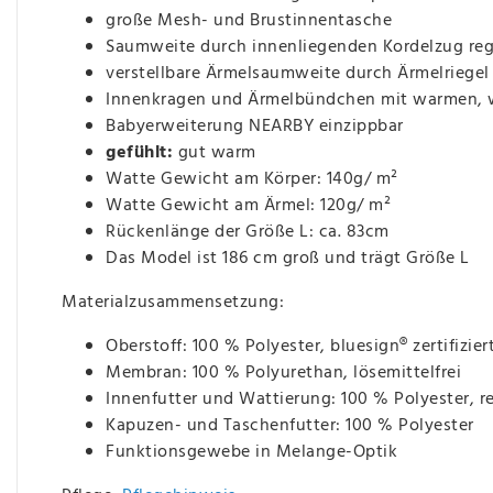
große Mesh- und Brustinnentasche
Saumweite durch innenliegenden Kordelzug reg
verstellbare Ärmelsaumweite durch Ärmelriegel
Innenkragen und Ärmelbündchen mit warmen, w
Babyerweiterung NEARBY einzippbar
gefühlt:
gut warm
Watte Gewicht am Körper: 140g/ m²
Watte Gewicht am Ärmel: 120g/ m²
Rückenlänge der Größe L: ca. 83cm
Das Model ist 186 cm groß und trägt Größe L
Materialzusammensetzung:
Oberstoff: 100 % Polyester, bluesign® zertifizier
Membran: 100 % Polyurethan, lösemittelfrei
Innenfutter und Wattierung: 100 % Polyester, r
Kapuzen- und Taschenfutter: 100 % Polyester
Funktionsgewebe in Melange-Optik