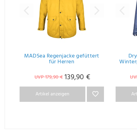
MADSea Regenjacke gefüttert
Dry
für Herren
Winter
139,90 €
UVP 179,90 €
UV
Artikel anzeigen
Ar