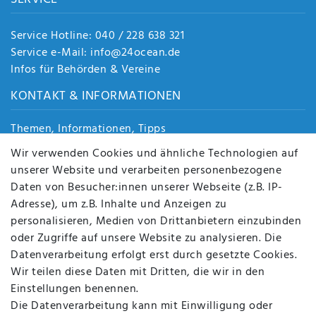
Service Hotline: 040 / 228 638 321
Service e-Mail: info@24ocean.de
Infos für Behörden & Vereine
KONTAKT & INFORMATIONEN
Themen, Informationen, Tipps
Jobs
Wir verwenden Cookies und ähnliche Technologien auf
Über uns
unserer Website und verarbeiten personenbezogene
Kontakt
Daten von Besucher:innen unserer Webseite (z.B. IP-
Datenschutz
Adresse), um z.B. Inhalte und Anzeigen zu
AGB
personalisieren, Medien von Drittanbietern einzubinden
FAQ
oder Zugriffe auf unsere Website zu analysieren. Die
Batterieentsorgung
Datenverarbeitung erfolgt erst durch gesetzte Cookies.
Altölverordnung
Wir teilen diese Daten mit Dritten, die wir in den
Impressum
Einstellungen benennen.
Die Datenverarbeitung kann mit Einwilligung oder