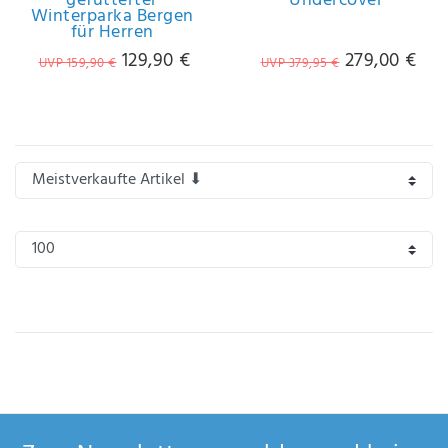
gefütterter
Undercover
Anf
Winterparka Bergen
für Herren
rag
e
129,90 €
279,00 €
UVP 159,90 €
UVP 379,95 €
sen
de
n