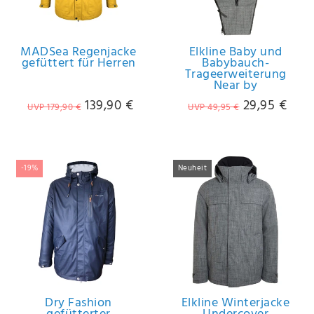
IHRE E-MAIL ADRESSE
MADSea Regenjacke
Elkline Baby und
gefüttert für Herren
Babybauch-
ANMERKUNGEN UND FILTERWÜNSCHE
Trageerweiterung
Near by
139,90 €
29,95 €
UVP 179,90 €
UVP 49,95 €
Hiermit
-19%
Neuheit
bestätige
ich, dass
ich die
Daten­
schutz­
erklärung
gelesen
*
habe.
Dry Fashion
Elkline Winterjacke