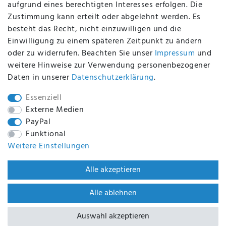
aufgrund eines berechtigten Interesses erfolgen. Die
Zustimmung kann erteilt oder abgelehnt werden. Es
BEQUEM UND SICHER BEZAHLEN MIT
besteht das Recht, nicht einzuwilligen und die
Einwilligung zu einem späteren Zeitpunkt zu ändern
oder zu widerrufen. Beachten Sie unser
Impressum
und
weitere Hinweise zur Verwendung personenbezogener
BEI UNS SIND SIE SICHER!
Daten in unserer
Daten­schutz­erklärung
.
Essenziell
Externe Medien
PayPal
WIR VERSENDEN MIT
Funktional
Weitere Einstellungen
WIR SIND ZERTIFIZIERT DURCH
Alle akzeptieren
Alle ablehnen
Auswahl akzeptieren