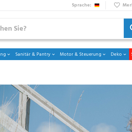
Sprache:
Mer
ung
Sanitär & Pantry
Motor & Steuerung
Deko