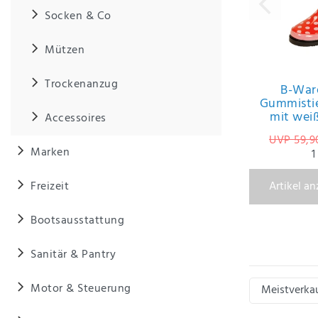
Anf
Socken & Co
rag
e
sen
Mützen
de
n
Trockenanzug
B-War
Gummistie
mit wei
Accessoires
UVP 59,9
Marken
1
Artikel a
Freizeit
Bootsausstattung
Sanitär & Pantry
Motor & Steuerung