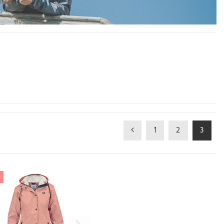
ionsbekleidung, Outdoorbekleidung und modisch (maritimer) Bekleidung. Es ist
Sitz und Mode, die in den Alltag integriert werden kann.
1
2
3
%