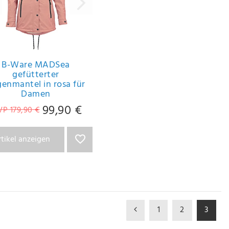
B-Ware MADSea
gefütterter
enmantel in rosa für
Damen
99,90 €
VP 179,90 €
rtikel anzeigen
1
2
3