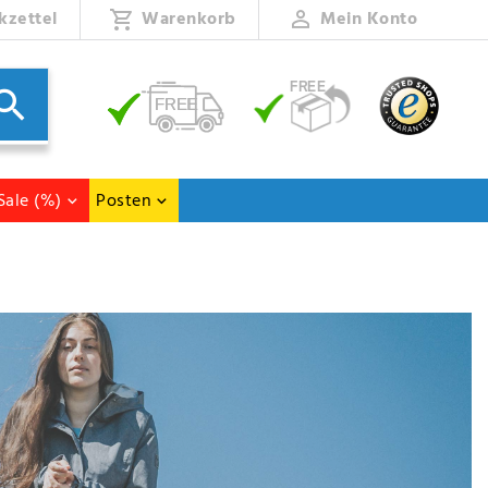
kzettel
Warenkorb
Mein Konto
Sale (%)
Posten