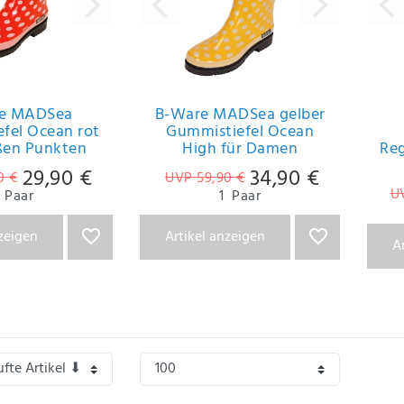
e MADSea
B-Ware MADSea gelber
fel Ocean rot
Gummistiefel Ocean
ßen Punkten
High für Damen
Reg
29,90 €
34,90 €
0 €
UVP 59,90 €
U
Paar
1
Paar
nzeigen
Artikel anzeigen
A