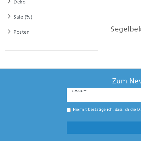
Deko
Sale (%)
Segelbek
Posten
Ob nun Jacken, N
entdeckt den Gum
Beliebtheit.
Zum New
Newsletter
E-MAIL **
Honig
Hiermit bestätige ich, dass ich die
D