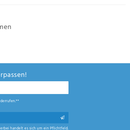
amen
n und Outdoor braucht. Ein Trend ist aber nicht zu stoppen. Die Damenwelt
lstiefel oder Gummistiefel erfreuen sich bei den Frauen immer größerer
rpassen!
derrufen.**
ierbei handelt es sich um ein Pflichtfeld.