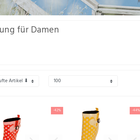
dung für Damen
ch, chic und elegant: Für die Damen haben wir hier eine große Auswahl an Funkt
ack etwas dabei. Wir setzen auf hochwertige und nachhaltige Mode, einen guten 
nspirieren und finden Sie Ihren einzigartigen Look.
-42%
-44