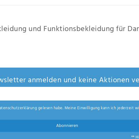
leidung und Funktionsbekleidung für D
eoprenanzüge, Hosen oder Stiefel. Die Damenwelt findet hier, was sie zum Segel
mistiefel neu und trägt diesen nicht nur bei schlechtem Wetter. Gerade die Sege
sletter anmelden und keine Aktionen ve
aten­schutz­erklärung
gelesen habe. Meine Einwilligung kann ich jederzeit wi
Abonnieren
** H