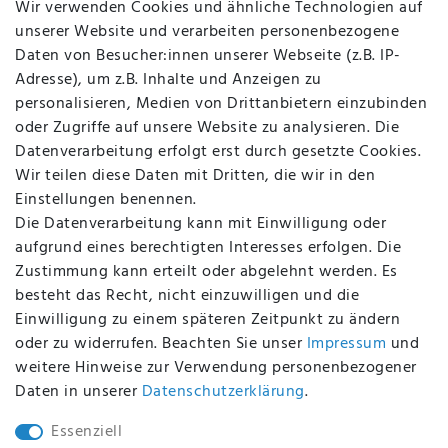
Wir verwenden Cookies und ähnliche Technologien auf
Über uns
unserer Website und verarbeiten personenbezogene
Kontakt
Daten von Besucher:innen unserer Webseite (z.B. IP-
Datenschutz
Adresse), um z.B. Inhalte und Anzeigen zu
AGB
personalisieren, Medien von Drittanbietern einzubinden
FAQ
oder Zugriffe auf unsere Website zu analysieren. Die
Batterieentsorgung
Datenverarbeitung erfolgt erst durch gesetzte Cookies.
Altölverordnung
Wir teilen diese Daten mit Dritten, die wir in den
Impressum
Einstellungen benennen.
Die Datenverarbeitung kann mit Einwilligung oder
aufgrund eines berechtigten Interesses erfolgen. Die
Zustimmung kann erteilt oder abgelehnt werden. Es
BEQUEM UND SICHER BEZAHLEN MIT
besteht das Recht, nicht einzuwilligen und die
Einwilligung zu einem späteren Zeitpunkt zu ändern
oder zu widerrufen. Beachten Sie unser
Impressum
und
weitere Hinweise zur Verwendung personenbezogener
BEI UNS SIND SIE SICHER!
Daten in unserer
Daten­schutz­erklärung
.
Essenziell