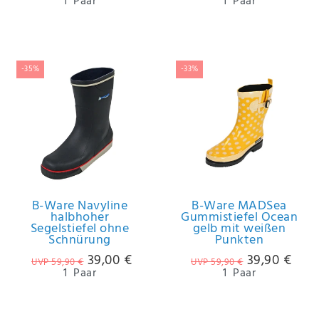
1
Paar
1
Paar
Anf
rag
e
sen
de
-35%
-33%
n
B-Ware Navyline
B-Ware MADSea
halbhoher
Gummistiefel Ocean
Segelstiefel ohne
gelb mit weißen
Schnürung
Punkten
39,00 €
39,90 €
UVP 59,90 €
UVP 59,90 €
1
Paar
1
Paar