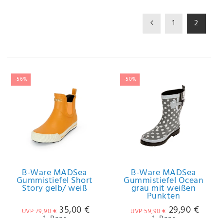
IHRE E-MAIL ADRESSE
1
2
ANMERKUNGEN UND FILTERWÜNSCHE
-56%
-50%
Hiermit
bestätige
ich, dass
ich die
Daten­
schutz­
B-Ware MADSea
B-Ware MADSea
erklärung
Gummistiefel Short
Gummistiefel Ocean
gelesen
Story gelb/ weiß
grau mit weißen
*
habe.
Punkten
35,00 €
29,90 €
UVP 79,90 €
UVP 59,90 €