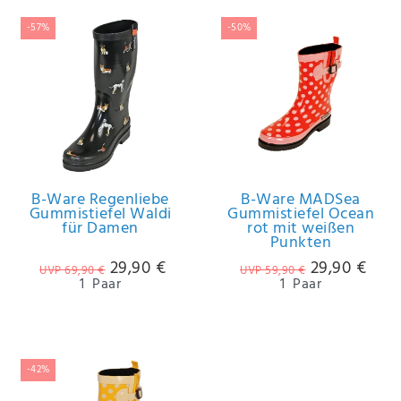
-57%
-50%
B-Ware Regenliebe
B-Ware MADSea
Gummistiefel Waldi
Gummistiefel Ocean
für Damen
rot mit weißen
Punkten
29,90 €
29,90 €
UVP 69,90 €
UVP 59,90 €
1
Paar
1
Paar
-42%