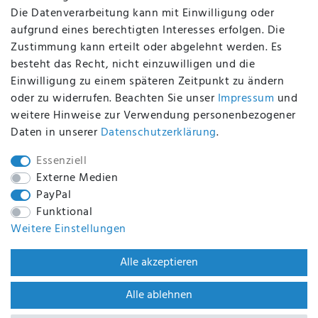
Die Datenverarbeitung kann mit Einwilligung oder
aufgrund eines berechtigten Interesses erfolgen. Die
Zustimmung kann erteilt oder abgelehnt werden. Es
BEQUEM UND SICHER BEZAHLEN MIT
besteht das Recht, nicht einzuwilligen und die
Einwilligung zu einem späteren Zeitpunkt zu ändern
oder zu widerrufen. Beachten Sie unser
Impressum
und
weitere Hinweise zur Verwendung personenbezogener
BEI UNS SIND SIE SICHER!
Daten in unserer
Daten­schutz­erklärung
.
Essenziell
Externe Medien
PayPal
WIR VERSENDEN MIT
Funktional
Weitere Einstellungen
WIR SIND ZERTIFIZIERT DURCH
Alle akzeptieren
Alle ablehnen