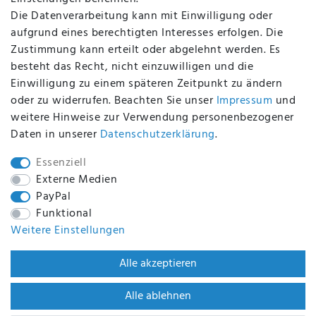
Die Datenverarbeitung kann mit Einwilligung oder
aufgrund eines berechtigten Interesses erfolgen. Die
Zustimmung kann erteilt oder abgelehnt werden. Es
BEQUEM UND SICHER BEZAHLEN MIT
besteht das Recht, nicht einzuwilligen und die
Einwilligung zu einem späteren Zeitpunkt zu ändern
oder zu widerrufen. Beachten Sie unser
Impressum
und
weitere Hinweise zur Verwendung personenbezogener
BEI UNS SIND SIE SICHER!
Daten in unserer
Daten­schutz­erklärung
.
Essenziell
Externe Medien
PayPal
WIR VERSENDEN MIT
Funktional
Weitere Einstellungen
WIR SIND ZERTIFIZIERT DURCH
Alle akzeptieren
Alle ablehnen