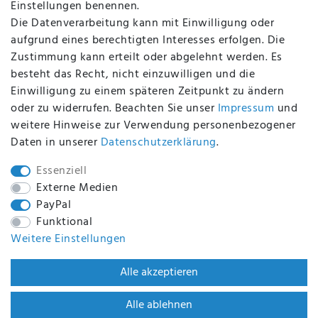
Einstellungen benennen.
Die Datenverarbeitung kann mit Einwilligung oder
aufgrund eines berechtigten Interesses erfolgen. Die
Zustimmung kann erteilt oder abgelehnt werden. Es
BEQUEM UND SICHER BEZAHLEN MIT
besteht das Recht, nicht einzuwilligen und die
Einwilligung zu einem späteren Zeitpunkt zu ändern
oder zu widerrufen. Beachten Sie unser
Impressum
und
weitere Hinweise zur Verwendung personenbezogener
BEI UNS SIND SIE SICHER!
Daten in unserer
Daten­schutz­erklärung
.
Essenziell
Externe Medien
PayPal
WIR VERSENDEN MIT
Funktional
Weitere Einstellungen
WIR SIND ZERTIFIZIERT DURCH
Alle akzeptieren
Alle ablehnen