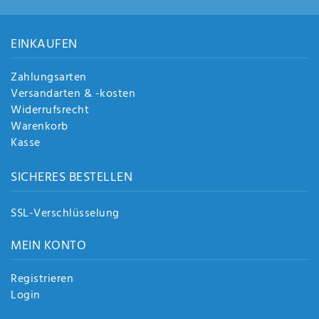
Anf
rag
e
EINKAUFEN
sen
de
Zahlungsarten
n
Versandarten & -kosten
Widerrufsrecht
Warenkorb
Kasse
SICHERES BESTELLEN
SSL-Verschlüsselung
MEIN KONTO
Registrieren
Login