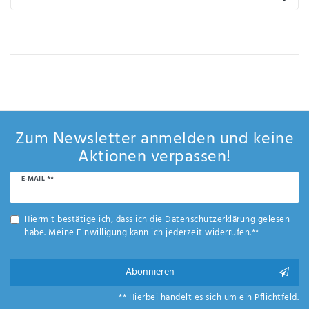
IHRE E-MAIL ADRESSE
ANMERKUNGEN UND FILTERWÜNSCHE
Zum Newsletter anmelden und keine
Aktionen verpassen!
Hiermit
bestätige
Newsletter
E-MAIL **
ich, dass
Honig
ich die
Daten­
Hiermit bestätige ich, dass ich die
Daten­schutz­erklärung
gelesen
schutz­
habe. Meine Einwilligung kann ich jederzeit widerrufen.**
erklärung
gelesen
Abonnieren
*
habe.
** Hierbei handelt es sich um ein Pflichtfeld.