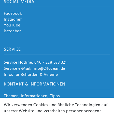
SOCIAL MEDIA
Facebook
Instagram
YouTube
Ratgeber
SERVICE
Service Hotline: 040 / 228 638 321
Service e-Mail: info@24ocean.de
Infos für Behörden & Vereine
KONTAKT & INFORMATIONEN
Themen, Informationen, Tipps
Jobs
Wir verwenden Cookies und ähnliche Technologien auf
Über uns
unserer Website und verarbeiten personenbezogene
Kontakt