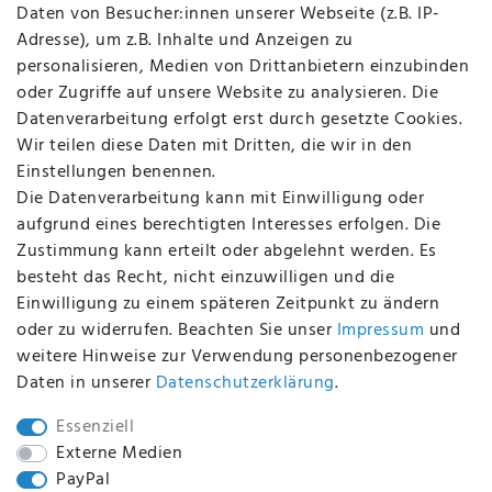
Daten von Besucher:innen unserer Webseite (z.B. IP-
Datenschutz
Adresse), um z.B. Inhalte und Anzeigen zu
AGB
personalisieren, Medien von Drittanbietern einzubinden
FAQ
oder Zugriffe auf unsere Website zu analysieren. Die
Batterieentsorgung
Datenverarbeitung erfolgt erst durch gesetzte Cookies.
Altölverordnung
Wir teilen diese Daten mit Dritten, die wir in den
Impressum
Einstellungen benennen.
Die Datenverarbeitung kann mit Einwilligung oder
aufgrund eines berechtigten Interesses erfolgen. Die
Zustimmung kann erteilt oder abgelehnt werden. Es
BEQUEM UND SICHER BEZAHLEN MIT
besteht das Recht, nicht einzuwilligen und die
Einwilligung zu einem späteren Zeitpunkt zu ändern
oder zu widerrufen. Beachten Sie unser
Impressum
und
weitere Hinweise zur Verwendung personenbezogener
BEI UNS SIND SIE SICHER!
Daten in unserer
Daten­schutz­erklärung
.
Essenziell
Externe Medien
PayPal
WIR VERSENDEN MIT