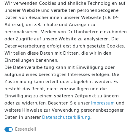
Wir verwenden Cookies und ähnliche Technologien auf
Über uns
unserer Website und verarbeiten personenbezogene
Kontakt
Daten von Besucher:innen unserer Webseite (z.B. IP-
Datenschutz
Adresse), um z.B. Inhalte und Anzeigen zu
AGB
personalisieren, Medien von Drittanbietern einzubinden
FAQ
oder Zugriffe auf unsere Website zu analysieren. Die
Batterieentsorgung
Datenverarbeitung erfolgt erst durch gesetzte Cookies.
Altölverordnung
Wir teilen diese Daten mit Dritten, die wir in den
Impressum
Einstellungen benennen.
Die Datenverarbeitung kann mit Einwilligung oder
aufgrund eines berechtigten Interesses erfolgen. Die
Zustimmung kann erteilt oder abgelehnt werden. Es
BEQUEM UND SICHER BEZAHLEN MIT
besteht das Recht, nicht einzuwilligen und die
Einwilligung zu einem späteren Zeitpunkt zu ändern
oder zu widerrufen. Beachten Sie unser
Impressum
und
weitere Hinweise zur Verwendung personenbezogener
BEI UNS SIND SIE SICHER!
Daten in unserer
Daten­schutz­erklärung
.
Essenziell