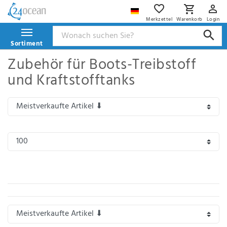
Filter
Merkzettel
Warenkorb
Login
Ceres::Template.mailFormHoneypotLabel
Sortiment
Sind
Zubehör für Boots-Treibstoff
diese
und Kraftstofftanks
Filter
hilfreich?
Vermissen
Sie
etwas?
Schreiben
Sie
uns
doch
einfach.
IHR NAME