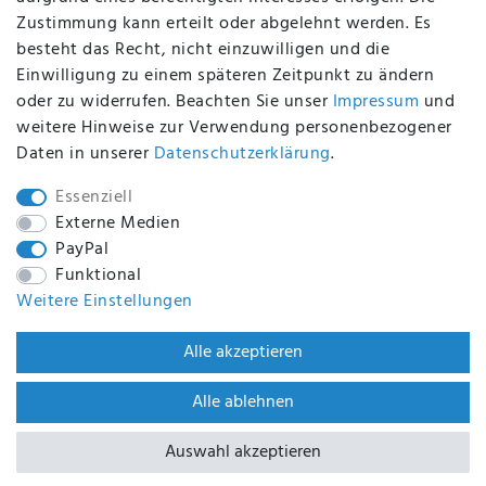
Zustimmung kann erteilt oder abgelehnt werden. Es
BEQUEM UND SICHER BEZAHLEN MIT
besteht das Recht, nicht einzuwilligen und die
Einwilligung zu einem späteren Zeitpunkt zu ändern
oder zu widerrufen. Beachten Sie unser
Impressum
und
weitere Hinweise zur Verwendung personenbezogener
BEI UNS SIND SIE SICHER!
Daten in unserer
Daten­schutz­erklärung
.
Essenziell
Externe Medien
PayPal
WIR VERSENDEN MIT
Funktional
Weitere Einstellungen
WIR SIND ZERTIFIZIERT DURCH
Alle akzeptieren
Alle ablehnen
Auswahl akzeptieren
BACK TO TOP