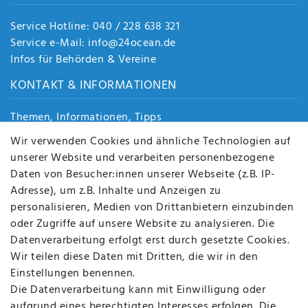
Service Hotline: 040 / 228 638 321
Service e-Mail: info@24ocean.de
Infos für Behörden & Vereine
KONTAKT & INFORMATIONEN
Themen, Informationen, Tipps
Jobs
Wir verwenden Cookies und ähnliche Technologien auf
Über uns
unserer Website und verarbeiten personenbezogene
Kontakt
Daten von Besucher:innen unserer Webseite (z.B. IP-
Datenschutz
Adresse), um z.B. Inhalte und Anzeigen zu
AGB
personalisieren, Medien von Drittanbietern einzubinden
FAQ
oder Zugriffe auf unsere Website zu analysieren. Die
Batterieentsorgung
Datenverarbeitung erfolgt erst durch gesetzte Cookies.
Altölverordnung
Wir teilen diese Daten mit Dritten, die wir in den
Impressum
Einstellungen benennen.
Die Datenverarbeitung kann mit Einwilligung oder
aufgrund eines berechtigten Interesses erfolgen. Die