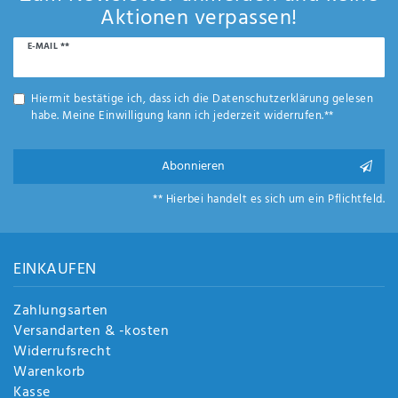
Anf
Aktionen verpassen!
rag
e
Newsletter
E-MAIL **
sen
Honig
de
n
Hiermit bestätige ich, dass ich die
Daten­schutz­erklärung
gelesen
habe. Meine Einwilligung kann ich jederzeit widerrufen.**
Abonnieren
** Hierbei handelt es sich um ein Pflichtfeld.
EINKAUFEN
Zahlungsarten
Versandarten & -kosten
Widerrufsrecht
Warenkorb
Kasse