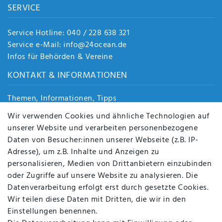
SERVICE
Service Hotline: 040 / 228 638 321
Service e-Mail: info@24ocean.de
Infos für Behörden & Vereine
KONTAKT & INFORMATIONEN
Themen, Informationen, Tipps
Jobs
Wir verwenden Cookies und ähnliche Technologien auf
Über uns
unserer Website und verarbeiten personenbezogene
Kontakt
Daten von Besucher:innen unserer Webseite (z.B. IP-
Datenschutz
Adresse), um z.B. Inhalte und Anzeigen zu
AGB
personalisieren, Medien von Drittanbietern einzubinden
FAQ
oder Zugriffe auf unsere Website zu analysieren. Die
Batterieentsorgung
Datenverarbeitung erfolgt erst durch gesetzte Cookies.
Altölverordnung
Wir teilen diese Daten mit Dritten, die wir in den
Impressum
Einstellungen benennen.