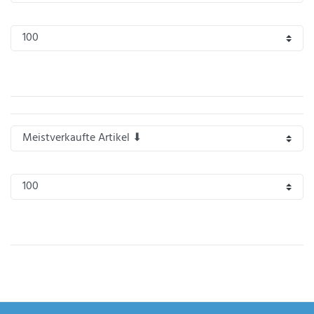
IHRE E-MAIL ADRESSE
ANMERKUNGEN UND FILTERWÜNSCHE
Hiermit
bestätige
ich, dass
ich die
Daten­
schutz­
erklärung
gelesen
*
habe.