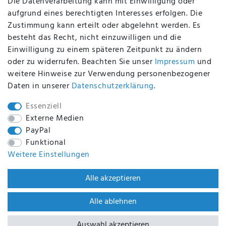
Die Datenverarbeitung kann mit Einwilligung oder
aufgrund eines berechtigten Interesses erfolgen. Die
Zustimmung kann erteilt oder abgelehnt werden. Es
BEQUEM UND SICHER BEZAHLEN MIT
besteht das Recht, nicht einzuwilligen und die
Einwilligung zu einem späteren Zeitpunkt zu ändern
oder zu widerrufen. Beachten Sie unser
Impressum
und
weitere Hinweise zur Verwendung personenbezogener
BEI UNS SIND SIE SICHER!
Daten in unserer
Daten­schutz­erklärung
.
Essenziell
Externe Medien
PayPal
WIR VERSENDEN MIT
Funktional
Weitere Einstellungen
WIR SIND ZERTIFIZIERT DURCH
Alle akzeptieren
Alle ablehnen
Auswahl akzeptieren