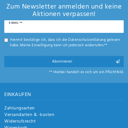
Anf
Zum Newsletter anmelden und keine
rag
Aktionen verpassen!
e
sen
Newsletter
E-MAIL **
de
Honig
n
Hiermit bestätige ich, dass ich die
Daten­schutz­erklärung
gelesen
habe. Meine Einwilligung kann ich jederzeit widerrufen.**
Abonnieren
** Hierbei handelt es sich um ein Pflichtfeld.
EINKAUFEN
Zahlungsarten
Versandarten & -kosten
Widerrufsrecht
Warenkorb