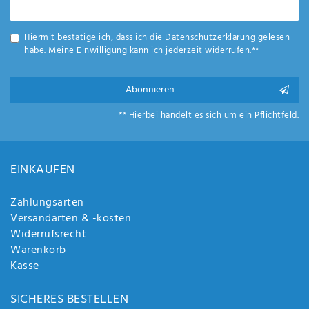
Anf
Honig
rag
e
Hiermit bestätige ich, dass ich die
Daten­schutz­erklärung
gelesen
sen
habe. Meine Einwilligung kann ich jederzeit widerrufen.**
de
n
Abonnieren
** Hierbei handelt es sich um ein Pflichtfeld.
EINKAUFEN
Zahlungsarten
Versandarten & -kosten
Widerrufsrecht
Warenkorb
Kasse
SICHERES BESTELLEN