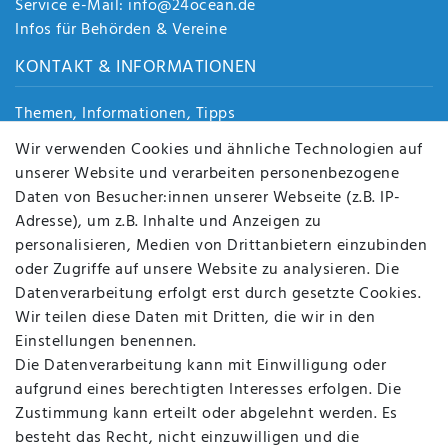
Service e-Mail: info@24ocean.de
Infos für Behörden & Vereine
KONTAKT & INFORMATIONEN
Themen, Informationen, Tipps
Jobs
Wir verwenden Cookies und ähnliche Technologien auf
Über uns
unserer Website und verarbeiten personenbezogene
Kontakt
Daten von Besucher:innen unserer Webseite (z.B. IP-
Datenschutz
Adresse), um z.B. Inhalte und Anzeigen zu
AGB
personalisieren, Medien von Drittanbietern einzubinden
FAQ
oder Zugriffe auf unsere Website zu analysieren. Die
Batterieentsorgung
Datenverarbeitung erfolgt erst durch gesetzte Cookies.
Altölverordnung
Wir teilen diese Daten mit Dritten, die wir in den
Impressum
Einstellungen benennen.
Die Datenverarbeitung kann mit Einwilligung oder
aufgrund eines berechtigten Interesses erfolgen. Die
Zustimmung kann erteilt oder abgelehnt werden. Es
BEQUEM UND SICHER BEZAHLEN MIT
besteht das Recht, nicht einzuwilligen und die