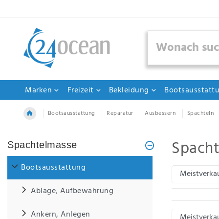
Filter
Ceres::Template.mailFormHoneypotLabel
Sind
diese
Filter
Marken
Freizeit
Bekleidung
Bootsausstatt
hilfreich?
Vermissen
Bootsausstattung
Reparatur
Ausbessern
Spachteln
Sie
etwas?
Spacht
Spachtelmasse
Schreiben
Sie
Bootsausstattung
uns
doch
Ablage, Aufbewahrung
einfach.
Ankern, Anlegen
IHR NAME