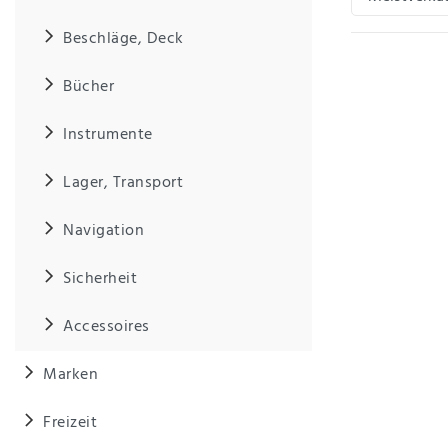
Beschläge, Deck
IHRE E-MAIL ADRESSE
Bücher
ANMERKUNGEN UND FILTERWÜNSCHE
Instrumente
Lager, Transport
Navigation
Hiermit
bestätige
Sicherheit
ich, dass
ich die
Accessoires
Daten­
schutz­
erklärung
Marken
gelesen
*
habe.
Freizeit