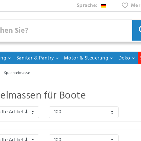
Sprache:
Mer
ung
Sanitär & Pantry
Motor & Steuerung
Deko
Spachtelmasse
elmassen für Boote