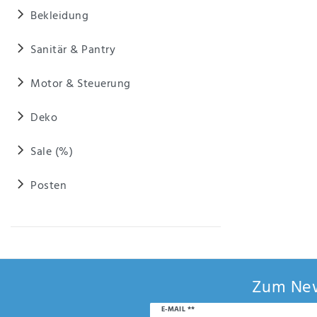
Anf
Bekleidung
rag
e
sen
Sanitär & Pantry
de
n
Motor & Steuerung
Deko
Sale (%)
Posten
Zum New
Newsletter
E-MAIL **