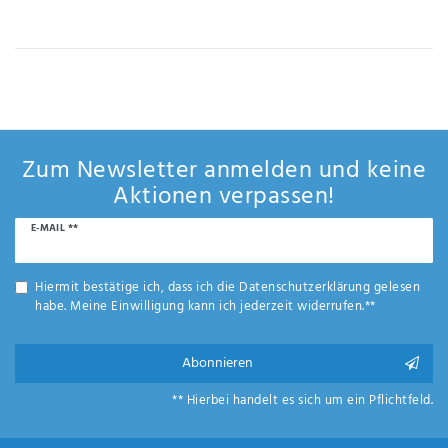
IHRE E-MAIL ADRESSE
ANMERKUNGEN UND FILTERWÜNSCHE
Zum Newsletter anmelden und keine
Aktionen verpassen!
Newsletter
E-MAIL **
Hiermit
Honig
bestätige
ich, dass
Hiermit bestätige ich, dass ich die
Daten­schutz­erklärung
gelesen
ich die
habe. Meine Einwilligung kann ich jederzeit widerrufen.**
Daten­
schutz­
erklärung
Abonnieren
gelesen
*
habe.
** Hierbei handelt es sich um ein Pflichtfeld.