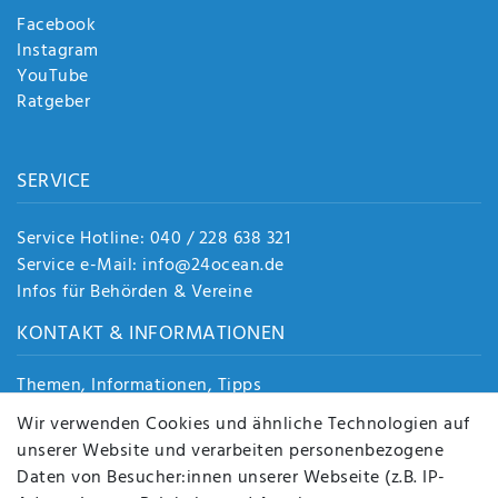
Facebook
Instagram
YouTube
Ratgeber
SERVICE
Service Hotline: 040 / 228 638 321
Service e-Mail: info@24ocean.de
Infos für Behörden & Vereine
KONTAKT & INFORMATIONEN
Themen, Informationen, Tipps
Jobs
Wir verwenden Cookies und ähnliche Technologien auf
Über uns
unserer Website und verarbeiten personenbezogene
Kontakt
Daten von Besucher:innen unserer Webseite (z.B. IP-
Datenschutz