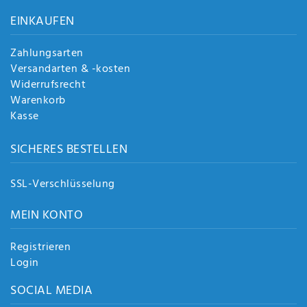
Anf
EINKAUFEN
rag
e
sen
Zahlungsarten
de
Versandarten & -kosten
n
Widerrufsrecht
Warenkorb
Kasse
SICHERES BESTELLEN
SSL-Verschlüsselung
MEIN KONTO
Registrieren
Login
SOCIAL MEDIA