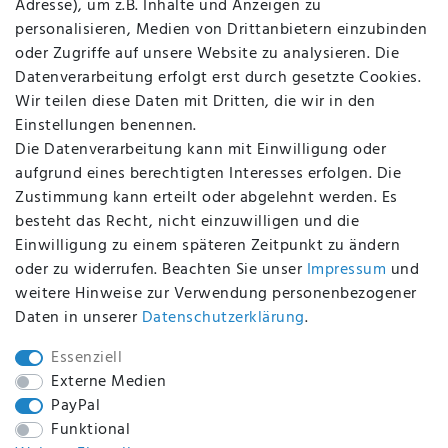
Adresse), um z.B. Inhalte und Anzeigen zu
AGB
personalisieren, Medien von Drittanbietern einzubinden
FAQ
oder Zugriffe auf unsere Website zu analysieren. Die
Batterieentsorgung
Datenverarbeitung erfolgt erst durch gesetzte Cookies.
Altölverordnung
Wir teilen diese Daten mit Dritten, die wir in den
Impressum
Einstellungen benennen.
Die Datenverarbeitung kann mit Einwilligung oder
aufgrund eines berechtigten Interesses erfolgen. Die
Zustimmung kann erteilt oder abgelehnt werden. Es
BEQUEM UND SICHER BEZAHLEN MIT
besteht das Recht, nicht einzuwilligen und die
Einwilligung zu einem späteren Zeitpunkt zu ändern
oder zu widerrufen. Beachten Sie unser
Impressum
und
weitere Hinweise zur Verwendung personenbezogener
BEI UNS SIND SIE SICHER!
Daten in unserer
Daten­schutz­erklärung
.
Essenziell
Externe Medien
PayPal
WIR VERSENDEN MIT
Funktional