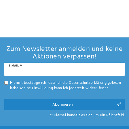
IHRE E-MAIL ADRESSE
ANMERKUNGEN UND FILTERWÜNSCHE
Zum Newsletter anmelden und keine
Aktionen verpassen!
Newsletter
E-MAIL **
Hiermit
Honig
bestätige
ich, dass
Hiermit bestätige ich, dass ich die
Daten­schutz­erklärung
gelesen
ich die
habe. Meine Einwilligung kann ich jederzeit widerrufen.**
Daten­
schutz­
erklärung
Abonnieren
gelesen
*
habe.
** Hierbei handelt es sich um ein Pflichtfeld.