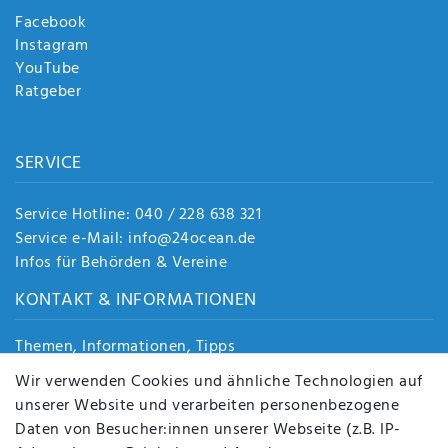
Facebook
Instagram
YouTube
Ratgeber
SERVICE
Service Hotline: 040 / 228 638 321
Service e-Mail: info@24ocean.de
Infos für Behörden & Vereine
KONTAKT & INFORMATIONEN
Themen, Informationen, Tipps
Jobs
Wir verwenden Cookies und ähnliche Technologien auf
Über uns
unserer Website und verarbeiten personenbezogene
Kontakt
Daten von Besucher:innen unserer Webseite (z.B. IP-
Datenschutz