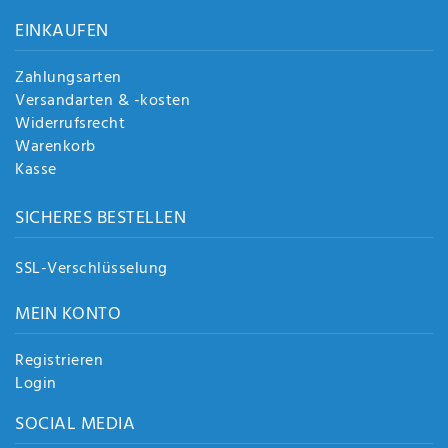
Anf
EINKAUFEN
rag
e
sen
Zahlungsarten
de
Versandarten & -kosten
n
Widerrufsrecht
Warenkorb
Kasse
SICHERES BESTELLEN
SSL-Verschlüsselung
MEIN KONTO
Registrieren
Login
SOCIAL MEDIA