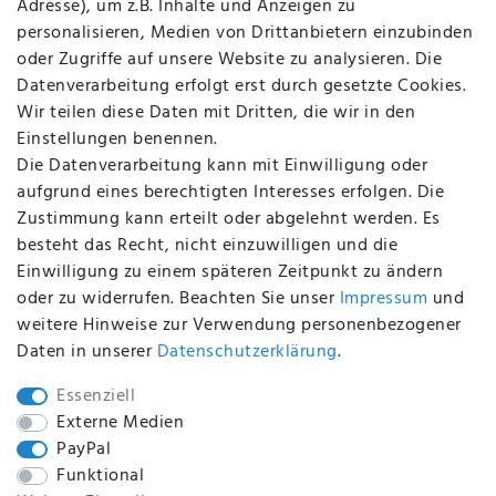
Adresse), um z.B. Inhalte und Anzeigen zu
AGB
personalisieren, Medien von Drittanbietern einzubinden
FAQ
oder Zugriffe auf unsere Website zu analysieren. Die
Batterieentsorgung
Datenverarbeitung erfolgt erst durch gesetzte Cookies.
Altölverordnung
Wir teilen diese Daten mit Dritten, die wir in den
Impressum
Einstellungen benennen.
Die Datenverarbeitung kann mit Einwilligung oder
aufgrund eines berechtigten Interesses erfolgen. Die
Zustimmung kann erteilt oder abgelehnt werden. Es
BEQUEM UND SICHER BEZAHLEN MIT
besteht das Recht, nicht einzuwilligen und die
Einwilligung zu einem späteren Zeitpunkt zu ändern
oder zu widerrufen. Beachten Sie unser
Impressum
und
weitere Hinweise zur Verwendung personenbezogener
BEI UNS SIND SIE SICHER!
Daten in unserer
Daten­schutz­erklärung
.
Essenziell
Externe Medien
PayPal
WIR VERSENDEN MIT
Funktional