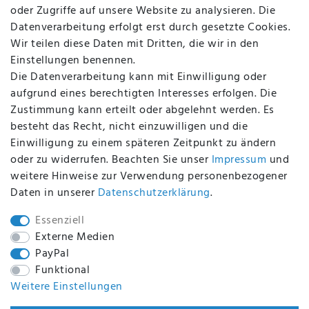
oder Zugriffe auf unsere Website zu analysieren. Die
Batterieentsorgung
Datenverarbeitung erfolgt erst durch gesetzte Cookies.
Altölverordnung
Wir teilen diese Daten mit Dritten, die wir in den
Impressum
Einstellungen benennen.
Die Datenverarbeitung kann mit Einwilligung oder
aufgrund eines berechtigten Interesses erfolgen. Die
Zustimmung kann erteilt oder abgelehnt werden. Es
BEQUEM UND SICHER BEZAHLEN MIT
besteht das Recht, nicht einzuwilligen und die
Einwilligung zu einem späteren Zeitpunkt zu ändern
oder zu widerrufen. Beachten Sie unser
Impressum
und
weitere Hinweise zur Verwendung personenbezogener
BEI UNS SIND SIE SICHER!
Daten in unserer
Daten­schutz­erklärung
.
Essenziell
Externe Medien
PayPal
WIR VERSENDEN MIT
Funktional
Weitere Einstellungen