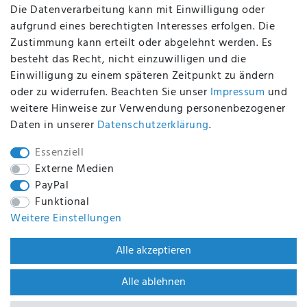
Die Datenverarbeitung kann mit Einwilligung oder
aufgrund eines berechtigten Interesses erfolgen. Die
Zustimmung kann erteilt oder abgelehnt werden. Es
BEQUEM UND SICHER BEZAHLEN MIT
besteht das Recht, nicht einzuwilligen und die
Einwilligung zu einem späteren Zeitpunkt zu ändern
oder zu widerrufen. Beachten Sie unser
Impressum
und
weitere Hinweise zur Verwendung personenbezogener
BEI UNS SIND SIE SICHER!
Daten in unserer
Daten­schutz­erklärung
.
Essenziell
Externe Medien
PayPal
WIR VERSENDEN MIT
Funktional
Weitere Einstellungen
WIR SIND ZERTIFIZIERT DURCH
Alle akzeptieren
Alle ablehnen