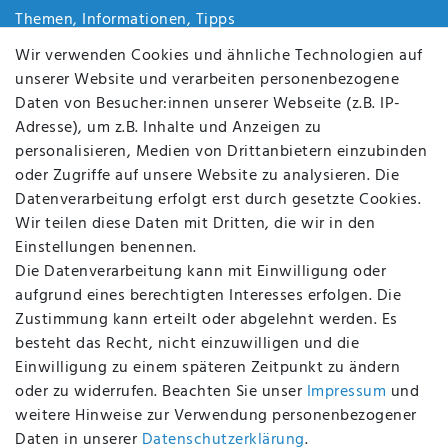
Themen, Informationen, Tipps
Jobs
Wir verwenden Cookies und ähnliche Technologien auf
Über uns
unserer Website und verarbeiten personenbezogene
Kontakt
Daten von Besucher:innen unserer Webseite (z.B. IP-
Datenschutz
Adresse), um z.B. Inhalte und Anzeigen zu
AGB
personalisieren, Medien von Drittanbietern einzubinden
FAQ
oder Zugriffe auf unsere Website zu analysieren. Die
Batterieentsorgung
Datenverarbeitung erfolgt erst durch gesetzte Cookies.
Altölverordnung
Wir teilen diese Daten mit Dritten, die wir in den
Impressum
Einstellungen benennen.
Die Datenverarbeitung kann mit Einwilligung oder
aufgrund eines berechtigten Interesses erfolgen. Die
Zustimmung kann erteilt oder abgelehnt werden. Es
BEQUEM UND SICHER BEZAHLEN MIT
besteht das Recht, nicht einzuwilligen und die
Einwilligung zu einem späteren Zeitpunkt zu ändern
oder zu widerrufen. Beachten Sie unser
Impressum
und
weitere Hinweise zur Verwendung personenbezogener
BEI UNS SIND SIE SICHER!
Daten in unserer
Daten­schutz­erklärung
.