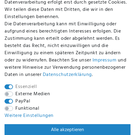
Datenverarbeitung erfolgt erst durch gesetzte Cookies.
Altölverordnung
Wir teilen diese Daten mit Dritten, die wir in den
Impressum
Einstellungen benennen.
Die Datenverarbeitung kann mit Einwilligung oder
aufgrund eines berechtigten Interesses erfolgen. Die
Zustimmung kann erteilt oder abgelehnt werden. Es
BEQUEM UND SICHER BEZAHLEN MIT
besteht das Recht, nicht einzuwilligen und die
Einwilligung zu einem späteren Zeitpunkt zu ändern
oder zu widerrufen. Beachten Sie unser
Impressum
und
weitere Hinweise zur Verwendung personenbezogener
BEI UNS SIND SIE SICHER!
Daten in unserer
Daten­schutz­erklärung
.
Essenziell
Externe Medien
PayPal
WIR VERSENDEN MIT
Funktional
Weitere Einstellungen
WIR SIND ZERTIFIZIERT DURCH
Alle akzeptieren