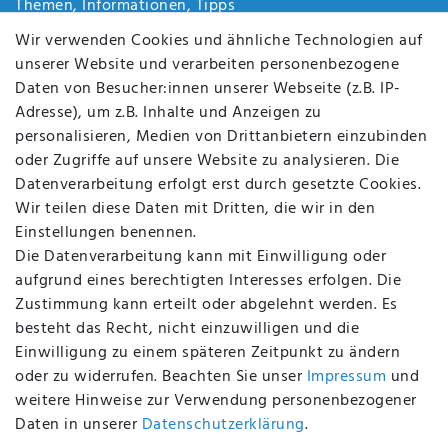
Themen, Informationen, Tipps
Jobs
Wir verwenden Cookies und ähnliche Technologien auf
Über uns
unserer Website und verarbeiten personenbezogene
Kontakt
Daten von Besucher:innen unserer Webseite (z.B. IP-
Datenschutz
Adresse), um z.B. Inhalte und Anzeigen zu
AGB
personalisieren, Medien von Drittanbietern einzubinden
FAQ
oder Zugriffe auf unsere Website zu analysieren. Die
Batterieentsorgung
Datenverarbeitung erfolgt erst durch gesetzte Cookies.
Altölverordnung
Wir teilen diese Daten mit Dritten, die wir in den
Impressum
Einstellungen benennen.
Die Datenverarbeitung kann mit Einwilligung oder
aufgrund eines berechtigten Interesses erfolgen. Die
Zustimmung kann erteilt oder abgelehnt werden. Es
BEQUEM UND SICHER BEZAHLEN MIT
besteht das Recht, nicht einzuwilligen und die
Einwilligung zu einem späteren Zeitpunkt zu ändern
oder zu widerrufen. Beachten Sie unser
Impressum
und
weitere Hinweise zur Verwendung personenbezogener
BEI UNS SIND SIE SICHER!
Daten in unserer
Daten­schutz­erklärung
.