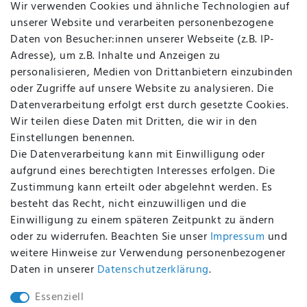
Wir verwenden Cookies und ähnliche Technologien auf
Über uns
unserer Website und verarbeiten personenbezogene
Kontakt
Daten von Besucher:innen unserer Webseite (z.B. IP-
Datenschutz
Adresse), um z.B. Inhalte und Anzeigen zu
AGB
personalisieren, Medien von Drittanbietern einzubinden
FAQ
oder Zugriffe auf unsere Website zu analysieren. Die
Batterieentsorgung
Datenverarbeitung erfolgt erst durch gesetzte Cookies.
Altölverordnung
Wir teilen diese Daten mit Dritten, die wir in den
Impressum
Einstellungen benennen.
Die Datenverarbeitung kann mit Einwilligung oder
aufgrund eines berechtigten Interesses erfolgen. Die
Zustimmung kann erteilt oder abgelehnt werden. Es
BEQUEM UND SICHER BEZAHLEN MIT
besteht das Recht, nicht einzuwilligen und die
Einwilligung zu einem späteren Zeitpunkt zu ändern
oder zu widerrufen. Beachten Sie unser
Impressum
und
weitere Hinweise zur Verwendung personenbezogener
BEI UNS SIND SIE SICHER!
Daten in unserer
Daten­schutz­erklärung
.
Essenziell