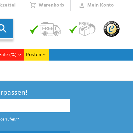
kzettel
Warenkorb
Mein Konto
Sale (%)
Posten
rpassen!
derrufen.**