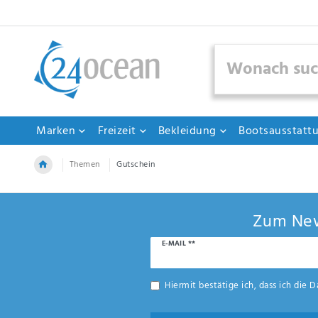
Marken
Freizeit
Bekleidung
Bootsausstatt
Themen
Gutschein
Zum New
Newsletter
E-MAIL **
Honig
Hiermit bestätige ich, dass ich die
D