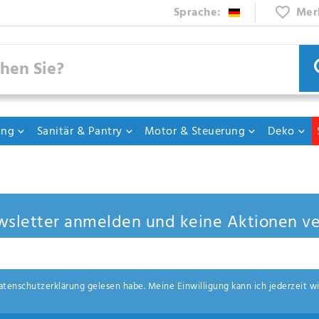
Sprache:
Mer
ung
Sanitär & Pantry
Motor & Steuerung
Deko
sletter anmelden und keine Aktionen ve
aten­schutz­erklärung
gelesen habe. Meine Einwilligung kann ich jederzeit wi