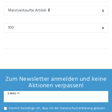
IHRE E-MAIL ADRESSE
ANMERKUNGEN UND FILTERWÜNSCHE
Hiermit
bestätige
ich, dass
ich die
Zum Newsletter anmelden und keine
Daten­
Aktionen verpassen!
schutz­
erklärung
Newsletter
E-MAIL **
gelesen
Honig
*
habe.
Hiermit bestätige ich, dass ich die
Daten­schutz­erklärung
gelesen