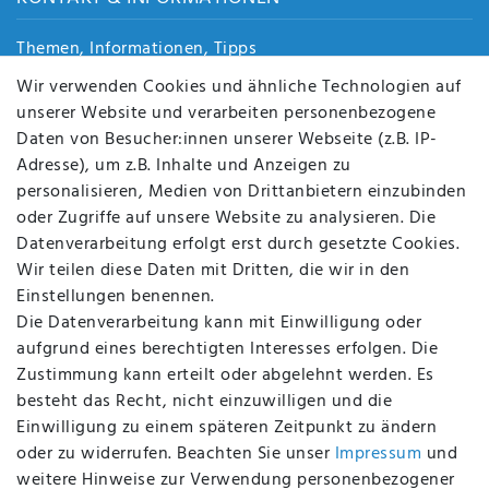
Themen, Informationen, Tipps
Jobs
Wir verwenden Cookies und ähnliche Technologien auf
Über uns
unserer Website und verarbeiten personenbezogene
Kontakt
Daten von Besucher:innen unserer Webseite (z.B. IP-
Datenschutz
Adresse), um z.B. Inhalte und Anzeigen zu
AGB
personalisieren, Medien von Drittanbietern einzubinden
FAQ
oder Zugriffe auf unsere Website zu analysieren. Die
Batterieentsorgung
Datenverarbeitung erfolgt erst durch gesetzte Cookies.
Altölverordnung
Wir teilen diese Daten mit Dritten, die wir in den
Impressum
Einstellungen benennen.
Die Datenverarbeitung kann mit Einwilligung oder
aufgrund eines berechtigten Interesses erfolgen. Die
Zustimmung kann erteilt oder abgelehnt werden. Es
BEQUEM UND SICHER BEZAHLEN MIT
besteht das Recht, nicht einzuwilligen und die
Einwilligung zu einem späteren Zeitpunkt zu ändern
oder zu widerrufen. Beachten Sie unser
Impressum
und
weitere Hinweise zur Verwendung personenbezogener