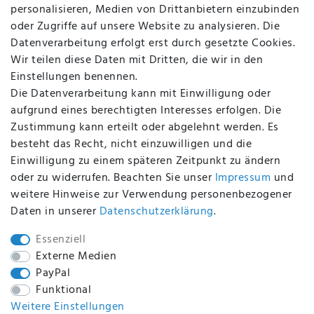
personalisieren, Medien von Drittanbietern einzubinden
FAQ
oder Zugriffe auf unsere Website zu analysieren. Die
Batterieentsorgung
Datenverarbeitung erfolgt erst durch gesetzte Cookies.
Altölverordnung
Wir teilen diese Daten mit Dritten, die wir in den
Impressum
Einstellungen benennen.
Die Datenverarbeitung kann mit Einwilligung oder
aufgrund eines berechtigten Interesses erfolgen. Die
Zustimmung kann erteilt oder abgelehnt werden. Es
BEQUEM UND SICHER BEZAHLEN MIT
besteht das Recht, nicht einzuwilligen und die
Einwilligung zu einem späteren Zeitpunkt zu ändern
oder zu widerrufen. Beachten Sie unser
Impressum
und
weitere Hinweise zur Verwendung personenbezogener
BEI UNS SIND SIE SICHER!
Daten in unserer
Daten­schutz­erklärung
.
Essenziell
Externe Medien
PayPal
WIR VERSENDEN MIT
Funktional
Weitere Einstellungen