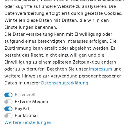
FAQ
oder Zugriffe auf unsere Website zu analysieren. Die
Batterieentsorgung
Datenverarbeitung erfolgt erst durch gesetzte Cookies.
Altölverordnung
Wir teilen diese Daten mit Dritten, die wir in den
Impressum
Einstellungen benennen.
Die Datenverarbeitung kann mit Einwilligung oder
aufgrund eines berechtigten Interesses erfolgen. Die
Zustimmung kann erteilt oder abgelehnt werden. Es
BEQUEM UND SICHER BEZAHLEN MIT
besteht das Recht, nicht einzuwilligen und die
Einwilligung zu einem späteren Zeitpunkt zu ändern
oder zu widerrufen. Beachten Sie unser
Impressum
und
weitere Hinweise zur Verwendung personenbezogener
BEI UNS SIND SIE SICHER!
Daten in unserer
Daten­schutz­erklärung
.
Essenziell
Externe Medien
PayPal
WIR VERSENDEN MIT
Funktional
Weitere Einstellungen