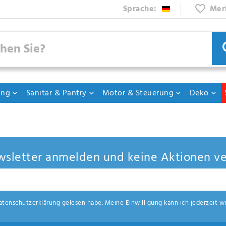
Sprache:
Mer
ung
Sanitär & Pantry
Motor & Steuerung
Deko
sletter anmelden und keine Aktionen ve
aten­schutz­erklärung
gelesen habe. Meine Einwilligung kann ich jederzeit wi