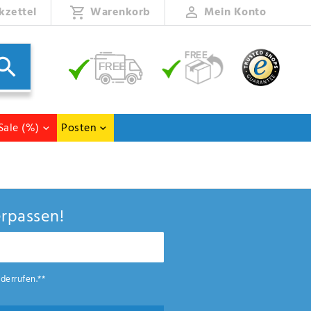
kzettel
Warenkorb
Mein Konto
Sale (%)
Posten
rpassen!
derrufen.**