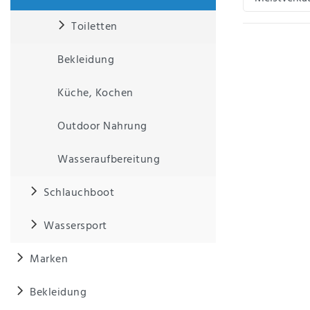
Toiletten
IHRE E-MAIL ADRESSE
Bekleidung
ANMERKUNGEN UND FILTERWÜNSCHE
Küche, Kochen
Outdoor Nahrung
Wasseraufbereitung
Hiermit
bestätige
Schlauchboot
ich, dass
ich die
Wassersport
Daten­
schutz­
erklärung
Marken
gelesen
*
habe.
Bekleidung