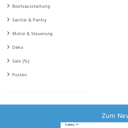
Anf
Bootsausstattung
rag
e
sen
Sanitär & Pantry
de
n
Motor & Steuerung
Deko
Sale (%)
Posten
Zum New
Newsletter
E-MAIL **