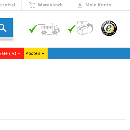
kzettel
Warenkorb
Mein Konto
Sale (%)
Posten
r Duschen kein Problem. Wie wäre es mit einer kleinen Abkühlung im Garten,