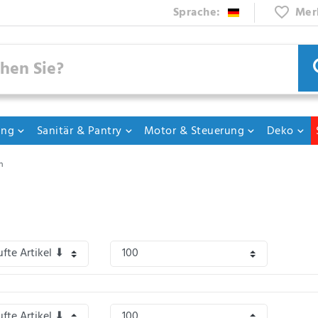
Sprache:
Mer
ung
Sanitär & Pantry
Motor & Steuerung
Deko
n
te oder warme Dusche und der Tag kann starten. Mit unseren praktischen Outdoo
l oder während einer Camping Tour?