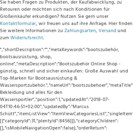
Sie haben Fragen zu Produkten, der Kaufabwicklung, zu
Retouren oder möchten sich nach Konditionen für
Großeinkäufer erkundigen? Nutzen Sie gern unser
Kontaktformular
, wir freuen uns auf ihre Anfrage. Hier finden
Sie weitere Informationen zu
Zahlungsarten
,
Versand
und
zum
Widerrufsrecht
.
","shortDescription":"","metaKeywords":"bootszubehör,
bootsausrüstung, shop,
online","metaDescription":"Bootszubehör Online Shop -
günstig, schnell und sicher einkaufen: Große Auswahl und
Top-Marken für Bootsausrüstung &
Wassersportzubehör.","nameUrl":"bootszubehoer","metaTitle"
Bekleidung und alles für den
Wassersportler","position":1,"updatedAt":"2018-07-
04T10:46:51+02:00","updatedBy":"Marcus
Schütt","itemListView":"ItemViewCategoriesList","singleItemV
[{"categoryId":31,"plentyId":8456}]},"categoryChildren":
[],"isMobileNavigationOpen":false},"orderReturn":