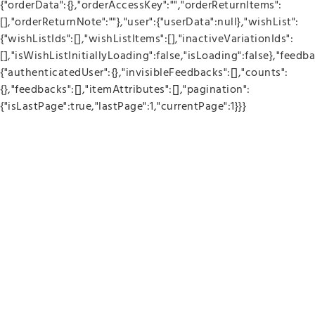
{"orderData":{},"orderAccessKey":"","orderReturnItems":
[],"orderReturnNote":""},"user":{"userData":null},"wishList":
{"wishListIds":[],"wishListItems":[],"inactiveVariationIds":
[],"isWishListInitiallyLoading":false,"isLoading":false},"feedba
{"authenticatedUser":{},"invisibleFeedbacks":[],"counts":
{},"feedbacks":[],"itemAttributes":[],"pagination":
{"isLastPage":true,"lastPage":1,"currentPage":1}}}