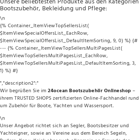
Unsere beliebtesten Produkte aus den Kategorien
Bootszubehör, Bekleidung und Pflege:
\n
{% Container_ItemViewTopSellersList(
$ItemViewSpecialOffersList_EachRow,
$ItemViewSpecialOffersList_DefaultItemSorting, 9, 0) %} {#
--- {% Container_ItemViewTopSellersMultiPagesList(
$ItemViewTopSellersMultiPagesList_EachRow,
$ItemViewTopSellersMultiPagesList_DefaultItemSorting, 3,
1) %} #}
","description2":"
Wir begrüßen Sie im
24ocean Bootszubehör Onlineshop
–
ihrem TRUSTED SHOPS zertifizierten Online-Fachhandel rund
um Zubehör für Boote, Yachten und Wassersport.
\n
Unser Angebot richtet sich an Segler, Bootsbesitzer und
Yachteigner, sowie an Vereine aus dem Bereich Segeln,