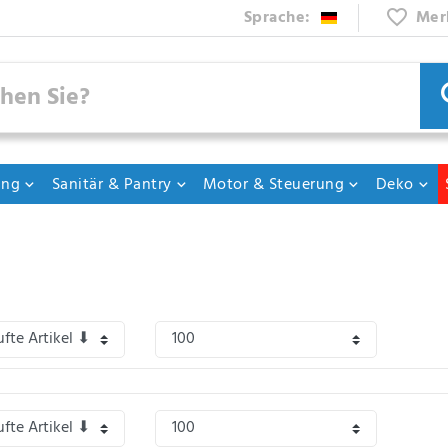
Sprache:
Mer
ung
Sanitär & Pantry
Motor & Steuerung
Deko
tlichter als optische Signalgeber in Gefahrensituationen - Notlichter für Sicherhei