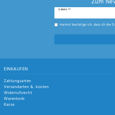
Zum New
Newsletter
E-MAIL **
Honig
Hiermit bestätige ich, dass ich die
D
EINKAUFEN
Zahlungsarten
Versandarten & -kosten
Widerrufsrecht
Warenkorb
Kasse