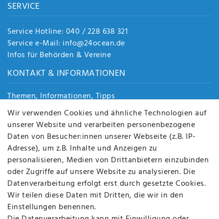
SERVICE
Service Hotline: 040 / 228 638 321
Service e-Mail: info@24ocean.de
Infos für Behörden & Vereine
KONTAKT & INFORMATIONEN
Themen, Informationen, Tipps
Jobs
Wir verwenden Cookies und ähnliche Technologien auf
Über uns
unserer Website und verarbeiten personenbezogene
Kontakt
Daten von Besucher:innen unserer Webseite (z.B. IP-
Datenschutz
Adresse), um z.B. Inhalte und Anzeigen zu
AGB
personalisieren, Medien von Drittanbietern einzubinden
FAQ
oder Zugriffe auf unsere Website zu analysieren. Die
Batterieentsorgung
Datenverarbeitung erfolgt erst durch gesetzte Cookies.
Altölverordnung
Wir teilen diese Daten mit Dritten, die wir in den
Impressum
Einstellungen benennen.