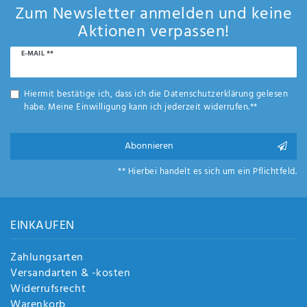
Anf
Zum Newsletter anmelden und keine
rag
Aktionen verpassen!
e
sen
Newsletter
E-MAIL **
de
Honig
n
Hiermit bestätige ich, dass ich die
Daten­schutz­erklärung
gelesen
habe. Meine Einwilligung kann ich jederzeit widerrufen.**
Abonnieren
** Hierbei handelt es sich um ein Pflichtfeld.
EINKAUFEN
Zahlungsarten
Versandarten & -kosten
Widerrufsrecht
Warenkorb