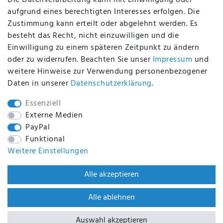
Die Datenverarbeitung kann mit Einwilligung oder
aufgrund eines berechtigten Interesses erfolgen. Die
Zustimmung kann erteilt oder abgelehnt werden. Es
BEQUEM UND SICHER BEZAHLEN MIT
besteht das Recht, nicht einzuwilligen und die
Einwilligung zu einem späteren Zeitpunkt zu ändern
oder zu widerrufen. Beachten Sie unser
Impressum
und
weitere Hinweise zur Verwendung personenbezogener
BEI UNS SIND SIE SICHER!
Daten in unserer
Daten­schutz­erklärung
.
Essenziell
Externe Medien
PayPal
WIR VERSENDEN MIT
Funktional
Weitere Einstellungen
WIR SIND ZERTIFIZIERT DURCH
Alle akzeptieren
Alle ablehnen
Auswahl akzeptieren