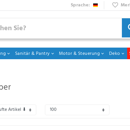
Sprache:
Mer
ung
Sanitär & Pantry
Motor & Steuerung
Deko
ber
pezialkleber zum Kleben von Glas.