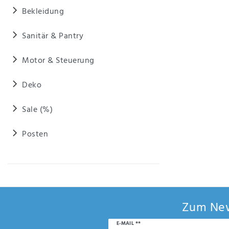
Anf
Bekleidung
rag
e
sen
Sanitär & Pantry
de
n
Motor & Steuerung
Deko
Sale (%)
Posten
Zum New
Newsletter
E-MAIL **