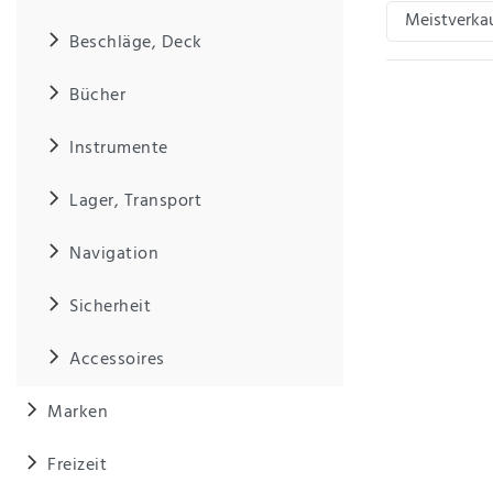
Beschläge, Deck
IHRE E-MAIL ADRESSE
Bücher
ANMERKUNGEN UND FILTERWÜNSCHE
Instrumente
Lager, Transport
Navigation
Hiermit
bestätige
Sicherheit
ich, dass
ich die
Accessoires
Daten­
schutz­
erklärung
Marken
gelesen
*
habe.
Freizeit