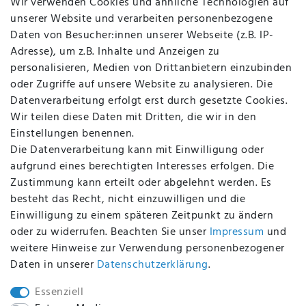
Wir verwenden Cookies und ähnliche Technologien auf
Über uns
unserer Website und verarbeiten personenbezogene
Kontakt
Daten von Besucher:innen unserer Webseite (z.B. IP-
Datenschutz
Adresse), um z.B. Inhalte und Anzeigen zu
AGB
personalisieren, Medien von Drittanbietern einzubinden
FAQ
oder Zugriffe auf unsere Website zu analysieren. Die
Batterieentsorgung
Datenverarbeitung erfolgt erst durch gesetzte Cookies.
Altölverordnung
Wir teilen diese Daten mit Dritten, die wir in den
Impressum
Einstellungen benennen.
Die Datenverarbeitung kann mit Einwilligung oder
aufgrund eines berechtigten Interesses erfolgen. Die
Zustimmung kann erteilt oder abgelehnt werden. Es
BEQUEM UND SICHER BEZAHLEN MIT
besteht das Recht, nicht einzuwilligen und die
Einwilligung zu einem späteren Zeitpunkt zu ändern
oder zu widerrufen. Beachten Sie unser
Impressum
und
weitere Hinweise zur Verwendung personenbezogener
BEI UNS SIND SIE SICHER!
Daten in unserer
Daten­schutz­erklärung
.
Essenziell