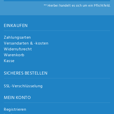
Anf
** Hierbei handelt es sich um ein Pflichtfeld.
rag
e
sen
de
EINKAUFEN
n
Zahlungsarten
Versandarten & -kosten
Widerrufsrecht
Warenkorb
Kasse
SICHERES BESTELLEN
SSL-Verschlüsselung
MEIN KONTO
Registrieren