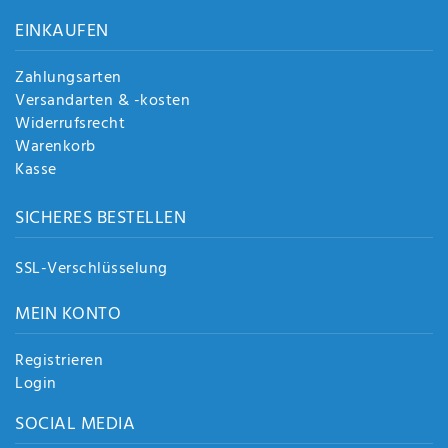
Anf
EINKAUFEN
rag
e
sen
Zahlungsarten
de
Versandarten & -kosten
n
Widerrufsrecht
Warenkorb
Kasse
SICHERES BESTELLEN
SSL-Verschlüsselung
MEIN KONTO
Registrieren
Login
SOCIAL MEDIA