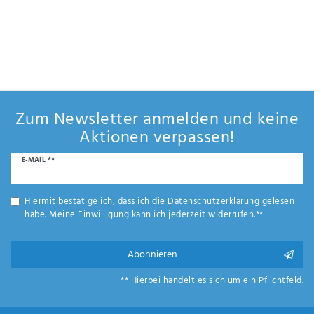
IHRE E-MAIL ADRESSE
ANMERKUNGEN UND FILTERWÜNSCHE
Zum Newsletter anmelden und keine
Aktionen verpassen!
Newsletter
E-MAIL **
Hiermit
Honig
bestätige
ich, dass
Hiermit bestätige ich, dass ich die
Daten­schutz­erklärung
gelesen
ich die
habe. Meine Einwilligung kann ich jederzeit widerrufen.**
Daten­
schutz­
erklärung
Abonnieren
gelesen
*
habe.
** Hierbei handelt es sich um ein Pflichtfeld.