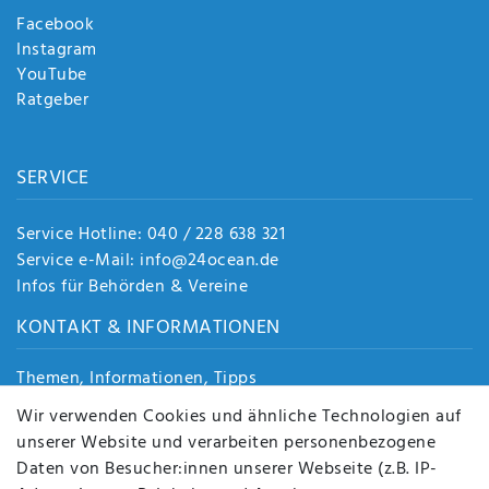
Facebook
Instagram
YouTube
Ratgeber
SERVICE
Service Hotline: 040 / 228 638 321
Service e-Mail: info@24ocean.de
Infos für Behörden & Vereine
KONTAKT & INFORMATIONEN
Themen, Informationen, Tipps
Jobs
Wir verwenden Cookies und ähnliche Technologien auf
Über uns
unserer Website und verarbeiten personenbezogene
Kontakt
Daten von Besucher:innen unserer Webseite (z.B. IP-
Datenschutz