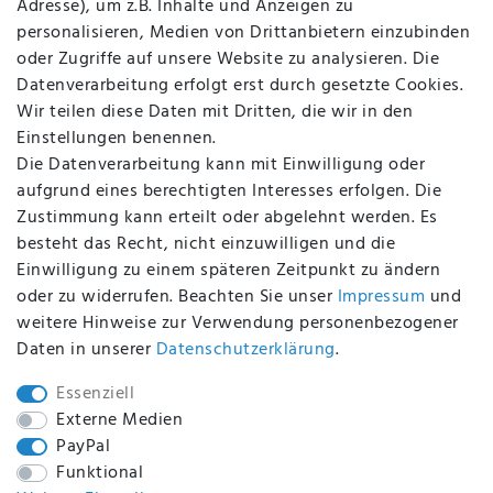
Adresse), um z.B. Inhalte und Anzeigen zu
AGB
personalisieren, Medien von Drittanbietern einzubinden
FAQ
oder Zugriffe auf unsere Website zu analysieren. Die
Batterieentsorgung
Datenverarbeitung erfolgt erst durch gesetzte Cookies.
Altölverordnung
Wir teilen diese Daten mit Dritten, die wir in den
Impressum
Einstellungen benennen.
Die Datenverarbeitung kann mit Einwilligung oder
aufgrund eines berechtigten Interesses erfolgen. Die
Zustimmung kann erteilt oder abgelehnt werden. Es
BEQUEM UND SICHER BEZAHLEN MIT
besteht das Recht, nicht einzuwilligen und die
Einwilligung zu einem späteren Zeitpunkt zu ändern
oder zu widerrufen. Beachten Sie unser
Impressum
und
weitere Hinweise zur Verwendung personenbezogener
BEI UNS SIND SIE SICHER!
Daten in unserer
Daten­schutz­erklärung
.
Essenziell
Externe Medien
PayPal
WIR VERSENDEN MIT
Funktional