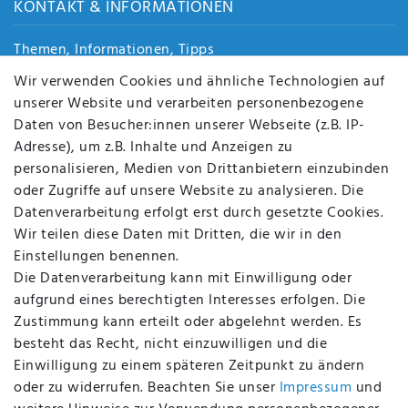
KONTAKT & INFORMATIONEN
Themen, Informationen, Tipps
Jobs
Wir verwenden Cookies und ähnliche Technologien auf
Über uns
unserer Website und verarbeiten personenbezogene
Kontakt
Daten von Besucher:innen unserer Webseite (z.B. IP-
Datenschutz
Adresse), um z.B. Inhalte und Anzeigen zu
AGB
personalisieren, Medien von Drittanbietern einzubinden
FAQ
oder Zugriffe auf unsere Website zu analysieren. Die
Batterieentsorgung
Datenverarbeitung erfolgt erst durch gesetzte Cookies.
Altölverordnung
Wir teilen diese Daten mit Dritten, die wir in den
Impressum
Einstellungen benennen.
Die Datenverarbeitung kann mit Einwilligung oder
aufgrund eines berechtigten Interesses erfolgen. Die
Zustimmung kann erteilt oder abgelehnt werden. Es
BEQUEM UND SICHER BEZAHLEN MIT
besteht das Recht, nicht einzuwilligen und die
Einwilligung zu einem späteren Zeitpunkt zu ändern
oder zu widerrufen. Beachten Sie unser
Impressum
und