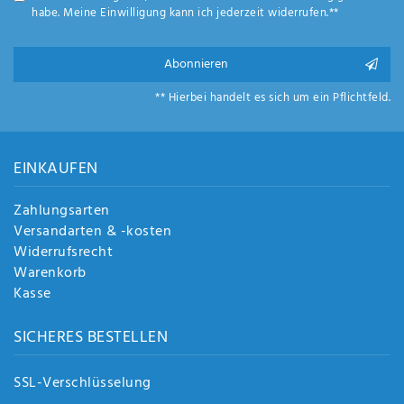
Anf
habe. Meine Einwilligung kann ich jederzeit widerrufen.**
rag
e
sen
Abonnieren
de
** Hierbei handelt es sich um ein Pflichtfeld.
n
EINKAUFEN
Zahlungsarten
Versandarten & -kosten
Widerrufsrecht
Warenkorb
Kasse
SICHERES BESTELLEN
SSL-Verschlüsselung