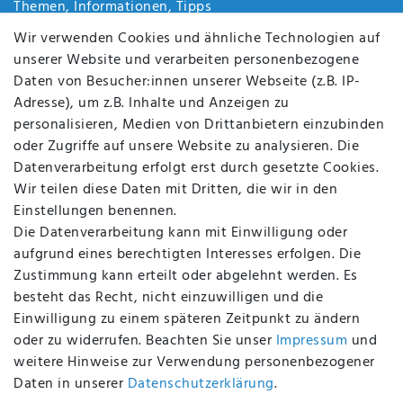
Themen, Informationen, Tipps
Jobs
Wir verwenden Cookies und ähnliche Technologien auf
Über uns
unserer Website und verarbeiten personenbezogene
Kontakt
Daten von Besucher:innen unserer Webseite (z.B. IP-
Datenschutz
Adresse), um z.B. Inhalte und Anzeigen zu
AGB
personalisieren, Medien von Drittanbietern einzubinden
FAQ
oder Zugriffe auf unsere Website zu analysieren. Die
Batterieentsorgung
Datenverarbeitung erfolgt erst durch gesetzte Cookies.
Altölverordnung
Wir teilen diese Daten mit Dritten, die wir in den
Impressum
Einstellungen benennen.
Die Datenverarbeitung kann mit Einwilligung oder
aufgrund eines berechtigten Interesses erfolgen. Die
Zustimmung kann erteilt oder abgelehnt werden. Es
BEQUEM UND SICHER BEZAHLEN MIT
besteht das Recht, nicht einzuwilligen und die
Einwilligung zu einem späteren Zeitpunkt zu ändern
oder zu widerrufen. Beachten Sie unser
Impressum
und
weitere Hinweise zur Verwendung personenbezogener
BEI UNS SIND SIE SICHER!
Daten in unserer
Daten­schutz­erklärung
.