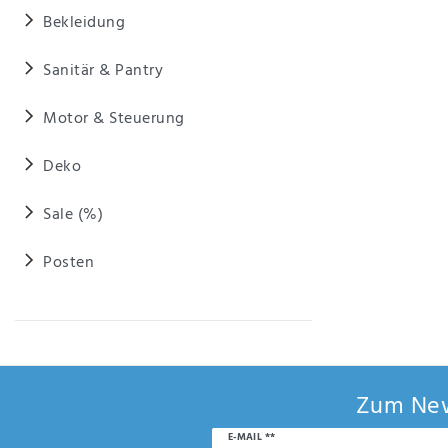
Anf
Bekleidung
rag
e
sen
Sanitär & Pantry
de
n
Motor & Steuerung
Deko
Sale (%)
Posten
Zum New
Newsletter
E-MAIL **