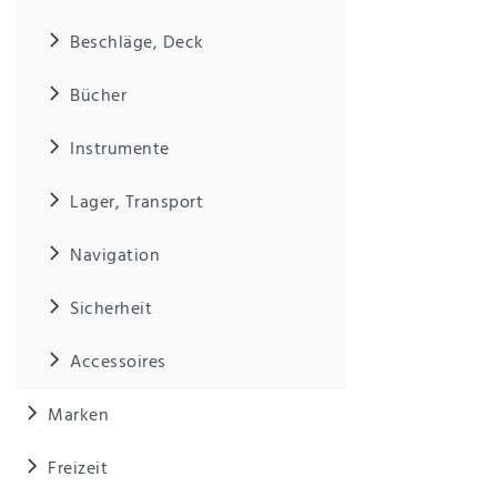
Beschläge, Deck
IHRE E-MAIL ADRESSE
Bücher
ANMERKUNGEN UND FILTERWÜNSCHE
Instrumente
Lager, Transport
Navigation
Hiermit
bestätige
Sicherheit
ich, dass
ich die
Accessoires
Daten­
schutz­
erklärung
Marken
gelesen
*
habe.
Freizeit