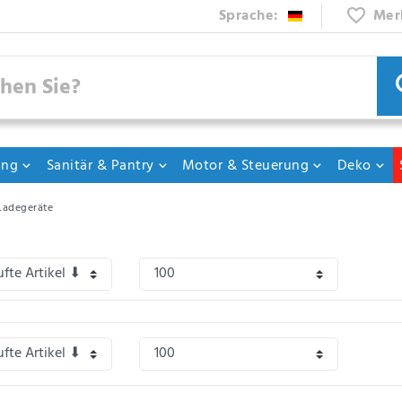
Sprache:
Mer
ung
Sanitär & Pantry
Motor & Steuerung
Deko
Ladegeräte