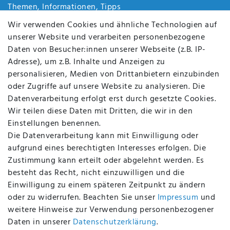
Themen, Informationen, Tipps
Jobs
Wir verwenden Cookies und ähnliche Technologien auf
Über uns
unserer Website und verarbeiten personenbezogene
Kontakt
Daten von Besucher:innen unserer Webseite (z.B. IP-
Datenschutz
Adresse), um z.B. Inhalte und Anzeigen zu
AGB
personalisieren, Medien von Drittanbietern einzubinden
FAQ
oder Zugriffe auf unsere Website zu analysieren. Die
Batterieentsorgung
Datenverarbeitung erfolgt erst durch gesetzte Cookies.
Altölverordnung
Wir teilen diese Daten mit Dritten, die wir in den
Impressum
Einstellungen benennen.
Die Datenverarbeitung kann mit Einwilligung oder
aufgrund eines berechtigten Interesses erfolgen. Die
Zustimmung kann erteilt oder abgelehnt werden. Es
BEQUEM UND SICHER BEZAHLEN MIT
besteht das Recht, nicht einzuwilligen und die
Einwilligung zu einem späteren Zeitpunkt zu ändern
oder zu widerrufen. Beachten Sie unser
Impressum
und
weitere Hinweise zur Verwendung personenbezogener
BEI UNS SIND SIE SICHER!
Daten in unserer
Daten­schutz­erklärung
.