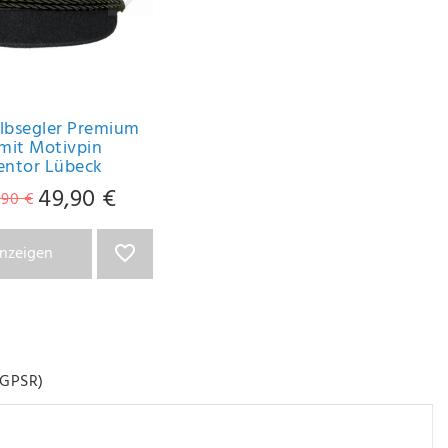
lbsegler Premium
mit Motivpin
entor Lübeck
49,90 €
,90 €
anzeigen
GPSR)