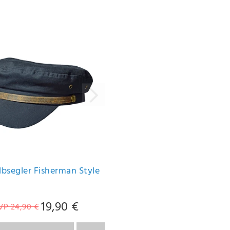
lbsegler Fisherman Style
19,90 €
VP 24,90 €