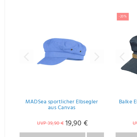
Ergänzende Artikel
-20%
MADSea sportlicher Elbsegler
Balke E
aus Canvas
19,90 €
UVP 39,90 €
U