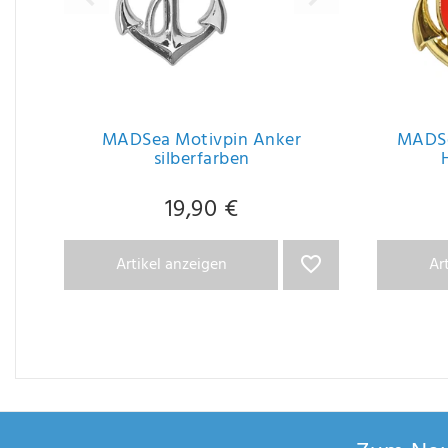
MADSea Motivpin Anker
MADSe
silberfarben
19,90 €
Artikel anzeigen
Ar