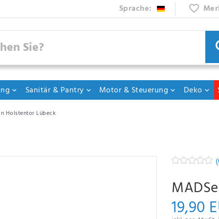
Sprache:
Mer
ung
Sanitär & Pantry
Motor & Steuerung
Deko
n Holstentor Lübeck
(
MADSea
19,90 