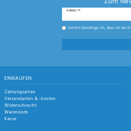
Zum New
Newsletter
E-MAIL **
Honig
Hiermit bestätige ich, dass ich die
D
EINKAUFEN
Zahlungsarten
Versandarten & -kosten
Widerrufsrecht
Warenkorb
Kasse