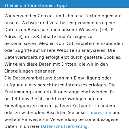
Themen, Informationen, Tipps
Jobs
Wir verwenden Cookies und ähnliche Technologien auf
Über uns
unserer Website und verarbeiten personenbezogene
Kontakt
Daten von Besucher:innen unserer Webseite (z.B. IP-
Datenschutz
Adresse), um z.B. Inhalte und Anzeigen zu
AGB
personalisieren, Medien von Drittanbietern einzubinden
FAQ
oder Zugriffe auf unsere Website zu analysieren. Die
Batterieentsorgung
Datenverarbeitung erfolgt erst durch gesetzte Cookies.
Altölverordnung
Wir teilen diese Daten mit Dritten, die wir in den
Impressum
Einstellungen benennen.
Die Datenverarbeitung kann mit Einwilligung oder
aufgrund eines berechtigten Interesses erfolgen. Die
Zustimmung kann erteilt oder abgelehnt werden. Es
BEQUEM UND SICHER BEZAHLEN MIT
besteht das Recht, nicht einzuwilligen und die
Einwilligung zu einem späteren Zeitpunkt zu ändern
oder zu widerrufen. Beachten Sie unser
Impressum
und
weitere Hinweise zur Verwendung personenbezogener
BEI UNS SIND SIE SICHER!
Daten in unserer
Daten­schutz­erklärung
.