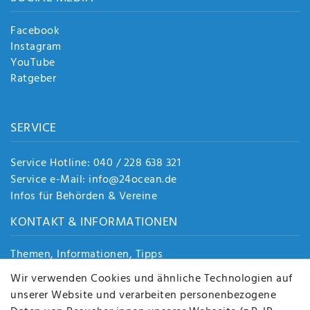
Facebook
Instagram
YouTube
Ratgeber
SERVICE
Service Hotline: 040 / 228 638 321
Service e-Mail: info@24ocean.de
Infos für Behörden & Vereine
KONTAKT & INFORMATIONEN
Themen, Informationen, Tipps
Jobs
Wir verwenden Cookies und ähnliche Technologien auf
Über uns
unserer Website und verarbeiten personenbezogene
Kontakt