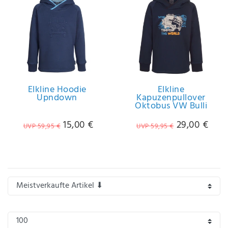
Anf
rag
e
sen
de
n
Elkline Hoodie
Elkline
Upndown
Kapuzenpullover
Oktobus VW Bulli
15,00 €
29,00 €
UVP 59,95 €
UVP 59,95 €