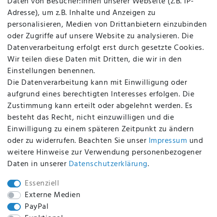
Daten von Besucher:innen unserer Webseite (z.B. IP-
Datenschutz
Adresse), um z.B. Inhalte und Anzeigen zu
AGB
personalisieren, Medien von Drittanbietern einzubinden
FAQ
oder Zugriffe auf unsere Website zu analysieren. Die
Batterieentsorgung
Datenverarbeitung erfolgt erst durch gesetzte Cookies.
Altölverordnung
Wir teilen diese Daten mit Dritten, die wir in den
Impressum
Einstellungen benennen.
Die Datenverarbeitung kann mit Einwilligung oder
aufgrund eines berechtigten Interesses erfolgen. Die
Zustimmung kann erteilt oder abgelehnt werden. Es
BEQUEM UND SICHER BEZAHLEN MIT
besteht das Recht, nicht einzuwilligen und die
Einwilligung zu einem späteren Zeitpunkt zu ändern
oder zu widerrufen. Beachten Sie unser
Impressum
und
weitere Hinweise zur Verwendung personenbezogener
BEI UNS SIND SIE SICHER!
Daten in unserer
Daten­schutz­erklärung
.
Essenziell
Externe Medien
PayPal
WIR VERSENDEN MIT