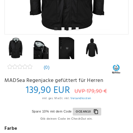
(0)
MADSea Regenjacke gefüttert für Herren
139,90 EUR
UVP 179,90 €
inkl. ges. MwSt. inkl.
Versandkosten
Spare 10% mit dem Code
OCEAN10
Gib deinen Code im CheckOut ein.
Farbe