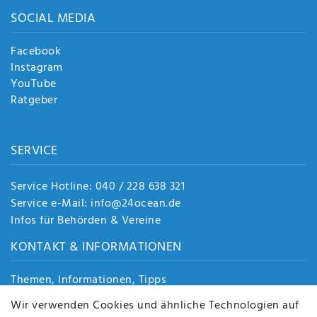
SOCIAL MEDIA
Facebook
Instagram
YouTube
Ratgeber
SERVICE
Service Hotline: 040 / 228 638 321
Service e-Mail: info@24ocean.de
Infos für Behörden & Vereine
KONTAKT & INFORMATIONEN
Themen, Informationen, Tipps
Jobs
Wir verwenden Cookies und ähnliche Technologien auf
Über uns