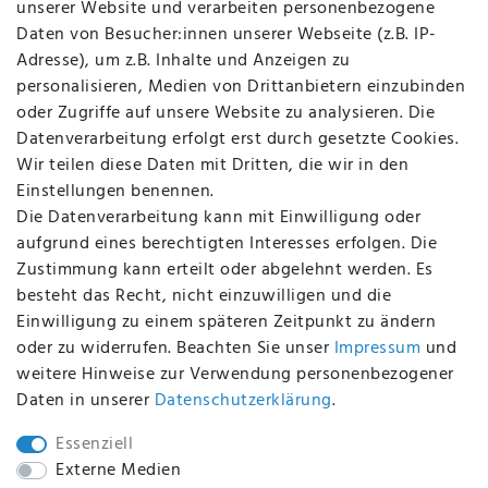
unserer Website und verarbeiten personenbezogene
Kontakt
Daten von Besucher:innen unserer Webseite (z.B. IP-
Datenschutz
Adresse), um z.B. Inhalte und Anzeigen zu
AGB
personalisieren, Medien von Drittanbietern einzubinden
FAQ
oder Zugriffe auf unsere Website zu analysieren. Die
Batterieentsorgung
Datenverarbeitung erfolgt erst durch gesetzte Cookies.
Altölverordnung
Wir teilen diese Daten mit Dritten, die wir in den
Impressum
Einstellungen benennen.
Die Datenverarbeitung kann mit Einwilligung oder
aufgrund eines berechtigten Interesses erfolgen. Die
Zustimmung kann erteilt oder abgelehnt werden. Es
BEQUEM UND SICHER BEZAHLEN MIT
besteht das Recht, nicht einzuwilligen und die
Einwilligung zu einem späteren Zeitpunkt zu ändern
oder zu widerrufen. Beachten Sie unser
Impressum
und
weitere Hinweise zur Verwendung personenbezogener
BEI UNS SIND SIE SICHER!
Daten in unserer
Daten­schutz­erklärung
.
Essenziell
Externe Medien