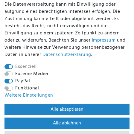
Die Datenverarbeitung kann mit Einwilligung oder
aufgrund eines berechtigten Interesses erfolgen. Die
Zustimmung kann erteilt oder abgelehnt werden. Es
BEQUEM UND SICHER BEZAHLEN MIT
besteht das Recht, nicht einzuwilligen und die
Einwilligung zu einem späteren Zeitpunkt zu ändern
oder zu widerrufen. Beachten Sie unser
Impressum
und
weitere Hinweise zur Verwendung personenbezogener
BEI UNS SIND SIE SICHER!
Daten in unserer
Daten­schutz­erklärung
.
Essenziell
Externe Medien
PayPal
WIR VERSENDEN MIT
Funktional
Weitere Einstellungen
WIR SIND ZERTIFIZIERT DURCH
Alle akzeptieren
Alle ablehnen