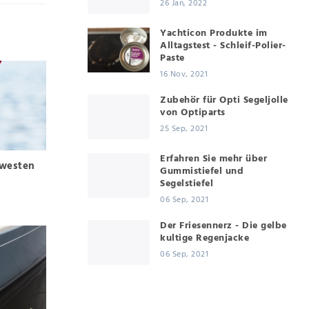
26 Jan, 2022
Yachticon Produkte im
Alltagstest - Schleif-Polier-
Paste
16 Nov, 2021
Zubehör für Opti Segeljolle
von Optiparts
25 Sep, 2021
Erfahren Sie mehr über
westen
Gummistiefel und
Segelstiefel
06 Sep, 2021
Der Friesennerz - Die gelbe
kultige Regenjacke
06 Sep, 2021