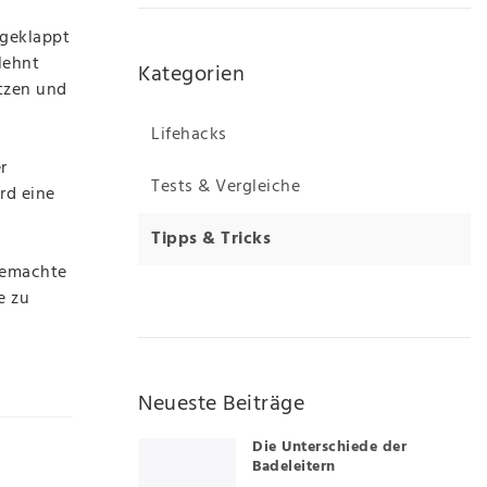
geklappt
lehnt
Kategorien
utzen und
Lifehacks
r
Tests & Vergleiche
rd eine
Tipps & Tricks
ngemachte
e zu
Neueste Beiträge
Die Unterschiede der
Badeleitern